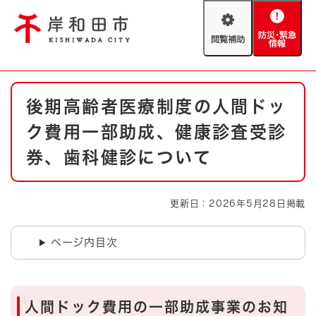
ペ
メニューを飛ばして本文へ
ー
閲
防
ジ
覧
災
の
補
・
先
助
緊
頭
Foreign language
本
急
で
防災・緊急情報
救急・消防
後期高齢者医療制度の人間ドッ
文
情
す
報
。
ク費用一部助成、健康診査受診
やさしい日本語
ハザードマップ
AED設置箇所
券、歯科健診について
文字サイズ
拡大
標準
とじる
更新日：2026年5月28日掲載
背景色変更
白
黒
青
ページ内目次
とじる
人間ドック費用の一部助成事業のお知