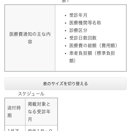
表1
受診年月
医療機関等名称
診療区分
医療費通知の主な内
受診日数回数
容
医療費の総額（費用額）
患者負担額（標準負担
額）
表のサイズを切り替える
スケジュール
掲載対象と
送付時
なる受診年
期
月