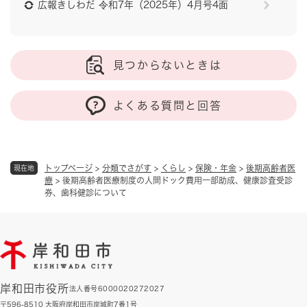
広報きしわだ 令和7年（2025年）4月号4面
見つからないときは
よくある質問と回答
トップページ
>
分類でさがす
>
くらし
>
保険・年金
>
後期高齢者医
現在地
療
>
後期高齢者医療制度の人間ドック費用一部助成、健康診査受診
券、歯科健診について
岸和田市役所
法人番号6000020272027
〒596-8510 大阪府岸和田市岸城町7番1号