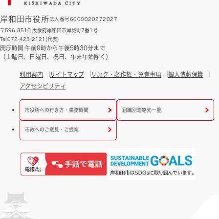
岸和田市役所
法人番号6000020272027
〒596-8510 大阪府岸和田市岸城町7番1号
Tel:072-423-2121(代表)
開庁時間:午前9時から午後5時30分まで
（土曜日、日曜日、祝日、年末年始除く）
利用案内
サイトマップ
リンク・著作権・免責事項
個人情報保護
アクセシビリティ
市役所への行き方・業務時間
組織別連絡先一覧
市政へのご意見・ご提案