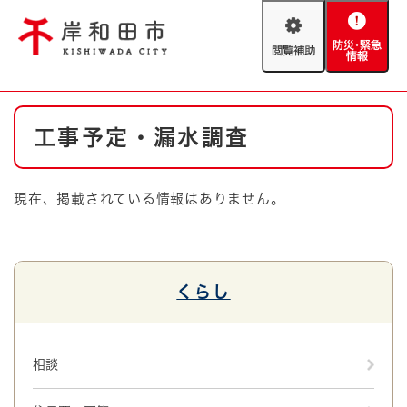
ペ
メニューを飛ばして本文へ
ー
閲
防
ジ
覧
災
の
補
・
先
助
緊
頭
Foreign language
本
急
で
防災・緊急情報
救急・消防
工事予定・漏水調査
文
情
す
報
。
やさしい日本語
ハザードマップ
AED設置箇所
現在、掲載されている情報はありません。
文字サイズ
拡大
標準
とじる
背景色変更
白
黒
青
くらし
とじる
相談