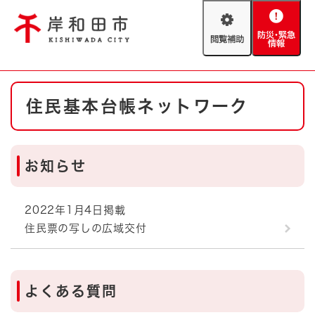
ペ
メニューを飛ばして本文へ
ー
閲
防
ジ
覧
災
の
補
・
先
助
緊
頭
Foreign language
本
急
で
防災・緊急情報
救急・消防
住民基本台帳ネットワーク
文
情
す
報
。
やさしい日本語
ハザードマップ
AED設置箇所
お知らせ
文字サイズ
拡大
標準
とじる
背景色変更
白
黒
青
2022年1月4日掲載
住民票の写しの広域交付
とじる
よくある質問