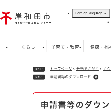
ペ
ー
Foreign language
ジ
の
先
頭
で
防災・緊急情報
救急・消防
ハ
す
くらし
子育て・教育
健康・福
。
トップページ
>
分類でさがす
>
くら
現在地
相談
学校
住民票・戸籍
観光
福祉・
申請書等のダウンロード
足あと
税金
保険・年金
歴史
ごみ・衛生・動物
救急・消防
本
申請書等のダウン
防災・防犯
文
上水道・下水道