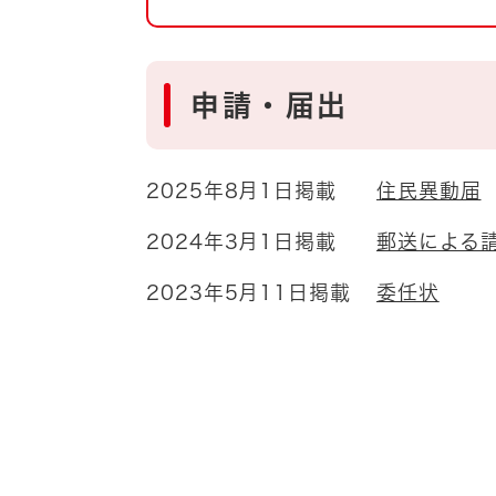
自然・環境・公園
住宅
引っ越し
おくやみ
申請・届出
男女共同参画
地域コミュニティ
ティア・協働
2025年8月1日掲載
住民異動届
道路・河川・交通
まちづくり
2024年3月1日掲載
郵送による
文化
国際交流
2023年5月11日掲載
委任状
とじる