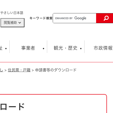
メニューを飛ばして本文へ
やさしい日本語
キーワード
検索
閲覧補助
ザードマップ
AED設置箇所
祉
事業者
観光・歴史
市政情報
し
>
住民票・戸籍
>
申請書等のダウンロード
健康・生活
子育て
市の概要
入札・契約情報
観光スポット
生涯学習・スポーツ
オープンデータ
総合計画
まちづくり・協働
行財政
産業振興
動画情報
人権・平和
税金
とじる
とじる
市政
環境
職員採用情報
福祉・介護
とじる
ロード
市役所・施設の案内