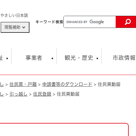
メニューを飛ばして本文へ
やさしい日本語
キーワード
検索
閲覧補助
ザードマップ
AED設置箇所
祉
事業者
観光・歴史
市政情報
し
>
住民票・戸籍
>
申請書等のダウンロード
>
住民異動届
健康・生活
子育て
市の概要
入札・契約情報
観光スポット
生涯学習・スポーツ
オープンデータ
総合計画
まちづくり・協働
し
>
引っ越し
>
住民登録
>
住民異動届
行財政
産業振興
動画情報
人権・平和
税金
とじる
とじる
市政
環境
職員採用情報
福祉・介護
とじる
市役所・施設の案内