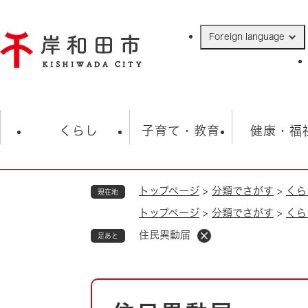
ペ
ー
Foreign language
ジ
の
先
頭
で
防災・緊急情報
救急・消防
ハ
す
くらし
子育て・教育
健康・福
。
トップページ
>
分類でさがす
>
くら
現在地
相談
学校
住民票・戸籍
観光
福祉・
トップページ
>
分類でさがす
>
くら
税金
保険・年金
歴史
住民異動届
足あと
ごみ・衛生・動物
救急・消防
防災・防犯
上水道・下水道
本