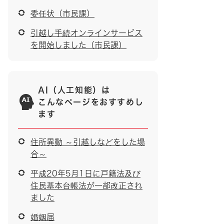
委任状（市民課）
引越し手続オンラインサービス
を開始しました（市民課）
AI（人工知能）は
こんなページをおすすめし
ます
住所異動 ～引越しなどをした場
合～
平成20年5月1日に戸籍法及び
住民基本台帳法が一部改正され
ました
婚姻届