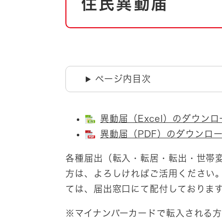
住民異動届
文
自然・環境・公園
住宅
引っ越し
おくやみ
男女共同参画
地域コミュニティ
ティア・協働
ページ内目次
道路・河川・交通
まちづくり
文化
国際交流
異動届（Excel）のダウンロー
異動届（PDF）のダウンロード
とじる
各種届出（転入・転居・転出・世帯
方は、よろしければご活用ください
ては、届出窓口にて配付しておりま
※マイナンバーカードで転入される