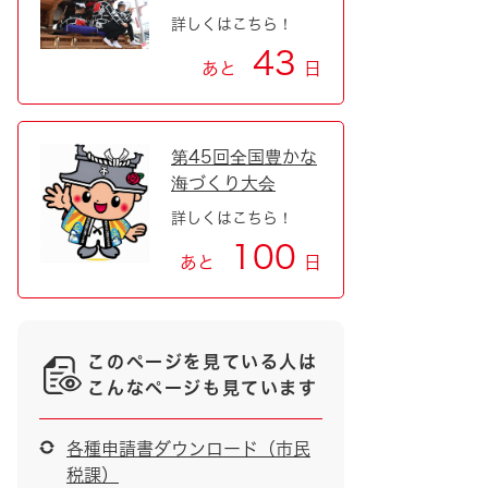
詳しくはこちら！
43
あと
日
第45回全国豊かな
海づくり大会
詳しくはこちら！
100
あと
日
このページを見ている人は
こんなページも見ています
各種申請書ダウンロード（市民
税課）