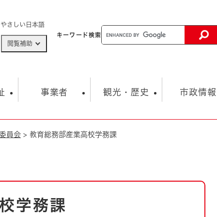
メニューを飛ばして本文へ
やさしい日本語
キーワード
検索
閲覧補助
ザードマップ
AED設置箇所
祉
事業者
観光・歴史
市政情報
委員会
>
教育総務部産業高校学務課
健康・生活
子育て
市の概要
入札・契約情報
観光スポット
生涯学習・スポーツ
オープンデータ
総合計画
まちづくり・協働
行財政
産業振興
動画情報
人権・平和
税金
とじる
とじる
市政
環境
職員採用情報
福祉・介護
とじる
校学務課
市役所・施設の案内