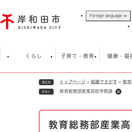
ペ
ー
Foreign language
ジ
の
先
頭
で
防災・緊急情報
救急・消防
ハ
す
くらし
子育て・教育
健康・福
。
トップページ
>
組織でさがす
>
教育
現在地
相談
学校
住民票・戸籍
観光
福祉・
教育総務部産業高校学務課
足あと
税金
保険・年金
歴史
ごみ・衛生・動物
救急・消防
本
教育総務部産業高
防災・防犯
文
上水道・下水道