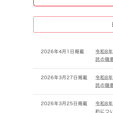
自然・環境・公園
住宅
引っ越し
おくやみ
男女共同参画
地域コミュニティ
ティア・協働
道路・河川・交通
まちづくり
2026年4月1日掲載
令和8
文化
国際交流
託の随
とじる
2026年3月27日掲載
令和8
託の随
2026年3月25日掲載
令和8
約につ