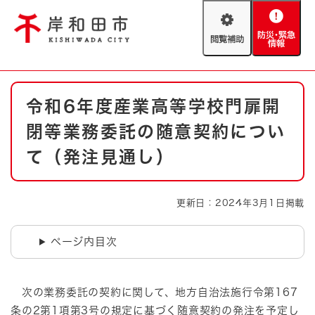
ペ
メニューを飛ばして本文へ
ー
閲
防
ジ
覧
災
の
補
・
先
助
緊
頭
Foreign language
本
急
で
防災・緊急情報
救急・消防
令和6年度産業高等学校門扉開
文
情
す
報
。
閉等業務委託の随意契約につい
やさしい日本語
ハザードマップ
AED設置箇所
て（発注見通し）
文字サイズ
拡大
標準
とじる
更新日：2024年3月1日掲載
背景色変更
白
黒
青
ページ内目次
とじる
次の業務委託の契約に関して、地方自治法施行令第167
条の2第1項第3号の規定に基づく随意契約の発注を予定し