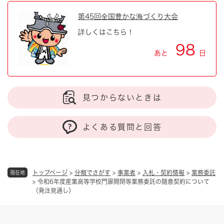
第45回全国豊かな海づくり大会
詳しくはこちら！
98
あと
日
見つからないときは
よくある質問と回答
トップページ
>
分類でさがす
>
事業者
>
入札・契約情報
>
業務委託
現在地
>
令和6年度産業高等学校門扉開閉等業務委託の随意契約について
（発注見通し）