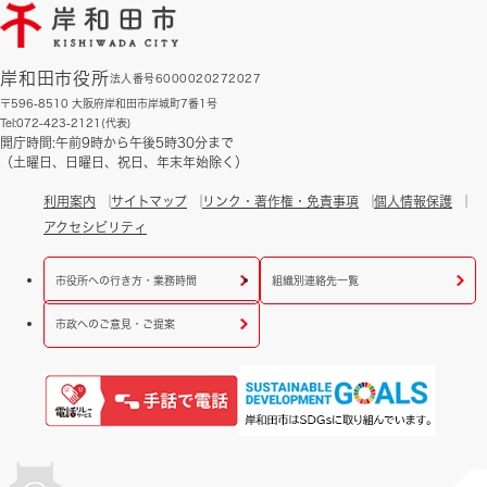
岸和田市役所
法人番号6000020272027
〒596-8510 大阪府岸和田市岸城町7番1号
Tel:072-423-2121(代表)
開庁時間:午前9時から午後5時30分まで
（土曜日、日曜日、祝日、年末年始除く）
利用案内
サイトマップ
リンク・著作権・免責事項
個人情報保護
アクセシビリティ
市役所への行き方・業務時間
組織別連絡先一覧
市政へのご意見・ご提案