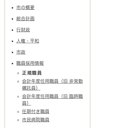
市の概要
総合計画
行財政
人権・平和
市政
職員採用情報
正規職員
会計年度任用職員（旧 非常勤
嘱託員）
会計年度任用職員（旧 臨時職
員）
任期付き職員
市民病院職員