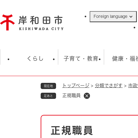
ペ
ー
Foreign language
ジ
の
先
頭
で
防災・緊急情報
救急・消防
ハ
す
くらし
子育て・教育
健康・福
。
トップページ
>
分類でさがす
>
市政
現在地
相談
学校
住民票・戸籍
観光
福祉・
正規職員
足あと
税金
保険・年金
歴史
ごみ・衛生・動物
救急・消防
本
正規職員
防災・防犯
文
上水道・下水道