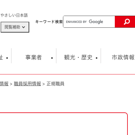
メニューを飛ばして本文へ
やさしい日本語
キーワード
検索
閲覧補助
ザードマップ
AED設置箇所
祉
事業者
観光・歴史
市政情報
情報
>
職員採用情報
>
正規職員
健康・生活
子育て
市の概要
入札・契約情報
観光スポット
生涯学習・スポーツ
オープンデータ
総合計画
まちづくり・協働
行財政
産業振興
動画情報
人権・平和
税金
とじる
とじる
市政
環境
職員採用情報
福祉・介護
とじる
市役所・施設の案内