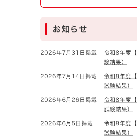
自然・環境・公園
住宅
引っ越し
おくやみ
お知らせ
男女共同参画
地域コミュニティ
ティア・協働
2026年7月31日掲載
令和8年度
道路・河川・交通
まちづくり
験結果）
文化
国際交流
2026年7月14日掲載
令和8年度
試験結果）
とじる
2026年6月26日掲載
令和8年度
試験結果）
2026年6月5日掲載
令和8年度
試験結果）