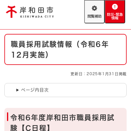
ペ
メニューを飛ばして本文へ
ー
閲
防
ジ
覧
災
の
補
・
先
助
緊
頭
Foreign language
本
急
で
防災・緊急情報
救急・消防
職員採用試験情報（令和6年
文
情
す
報
。
12月実施）
やさしい日本語
ハザードマップ
AED設置箇所
文字サイズ
拡大
標準
更新日：2025年1月31日掲載
とじる
背景色変更
白
黒
青
ページ内目次
とじる
令和6年度岸和田市職員採用試
験【C日程】