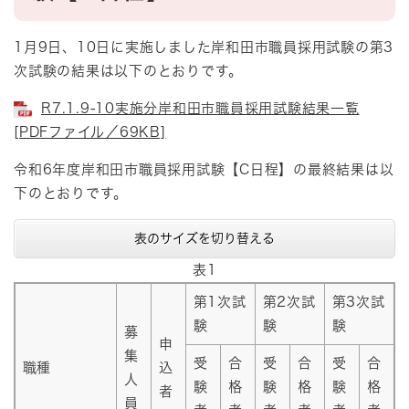
1月9日、10日に実施しました岸和田市職員採用試験の第3
次試験の結果は以下のとおりです。
R7.1.9-10実施分岸和田市職員採用試験結果一覧
[PDFファイル／69KB]
令和6年度岸和田市職員採用試験【C日程】の最終結果は以
下のとおりです。
表のサイズを切り替える
表1
第1次試
第2次試
第3次試
験
験
験
募
申
集
受
合
受
合
受
合
職種
込
人
験
格
験
格
験
格
者
員