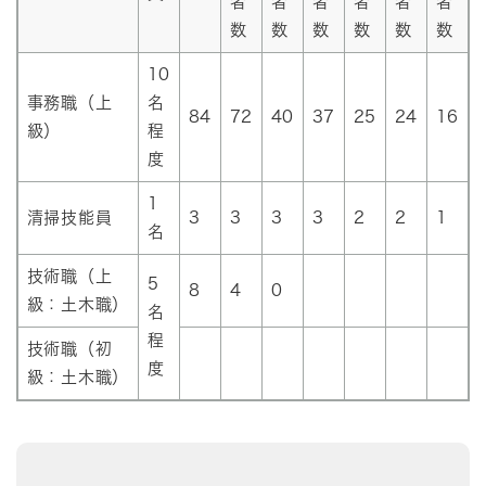
者
者
者
者
者
者
数
数
数
数
数
数
10
事務職（上
名
84
72
40
37
25
24
16
級）
程
度
1
清掃技能員
3
3
3
3
2
2
1
名
技術職（上
5
8
4
0
級：土木職）
名
程
技術職（初
度
級：土木職）