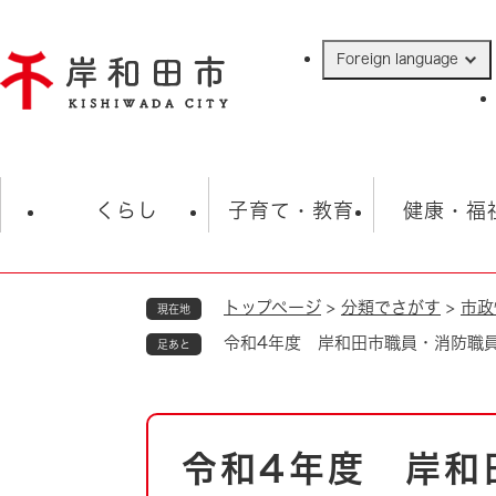
ペ
ー
Foreign language
ジ
の
先
頭
で
防災・緊急情報
救急・消防
ハ
す
くらし
子育て・教育
健康・福
。
トップページ
>
分類でさがす
>
市政
現在地
相談
学校
住民票・戸籍
観光
福祉・
令和4年度 岸和田市職員・消防職
足あと
税金
保険・年金
歴史
ごみ・衛生・動物
救急・消防
本
令和4年度 岸和
防災・防犯
文
上水道・下水道