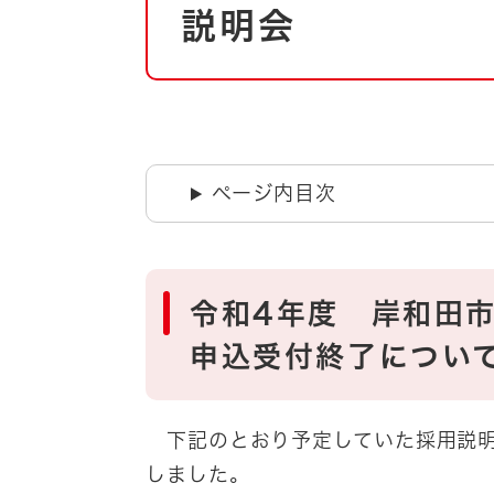
自然・環境・公園
説明会
住宅
引っ越し
おくやみ
男女共同参画
地域コミュニティ
ティア・協働
道路・河川・交通
ページ内目次
まちづくり
文化
国際交流
令和4年度 岸和田
とじる
申込受付終了につい
下記のとおり予定していた採用説明
しました。