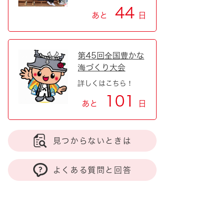
44
あと
日
第45回全国豊かな
海づくり大会
詳しくはこちら！
101
あと
日
見つからないときは
よくある質問と回答