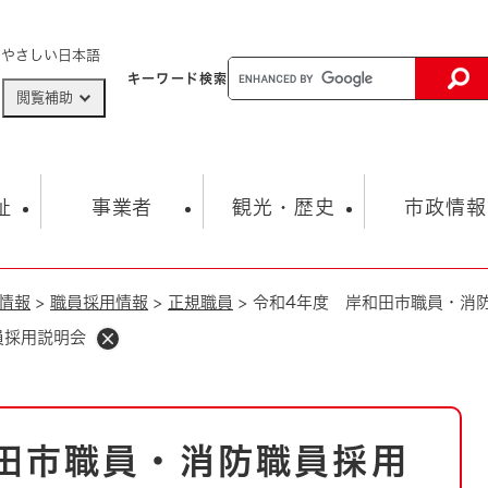
メニューを飛ばして本文へ
やさしい日本語
キーワード
検索
閲覧補助
ザードマップ
AED設置箇所
祉
事業者
観光・歴史
市政情報
情報
>
職員採用情報
>
正規職員
>
令和4年度 岸和田市職員・消
健康・生活
子育て
市の概要
入札・契約情報
観光スポット
生涯学習・スポーツ
オープンデータ
総合計画
まちづくり・協働
員採用説明会
行財政
産業振興
動画情報
人権・平和
税金
とじる
とじる
市政
環境
職員採用情報
福祉・介護
とじる
田市職員・消防職員採用
市役所・施設の案内