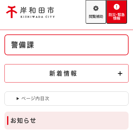
ペ
メニューを飛ばして本文へ
ー
閲
防
ジ
覧
災
の
補
・
先
助
緊
頭
Foreign language
本
急
で
防災・緊急情報
救急・消防
警備課
文
情
す
報
。
やさしい日本語
ハザードマップ
AED設置箇所
文字サイズ
拡大
標準
新着情報
とじる
背景色変更
白
黒
青
ページ内目次
とじる
お知らせ