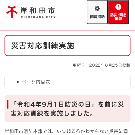
ペ
メニューを飛ばして本文へ
ー
閲
防
ジ
覧
災
の
補
・
先
助
緊
頭
Foreign language
本
急
で
防災・緊急情報
救急・消防
災害対応訓練実施
文
情
す
報
。
やさしい日本語
ハザードマップ
AED設置箇所
更新日：2022年8月25日掲載
文字サイズ
拡大
標準
とじる
ページ内目次
背景色変更
白
黒
青
「令和4年9月1日防災の日」を前に災
とじる
害対応訓練を実施しました。
岸和田市消防本部では、いつ起こるかわからない災害に備