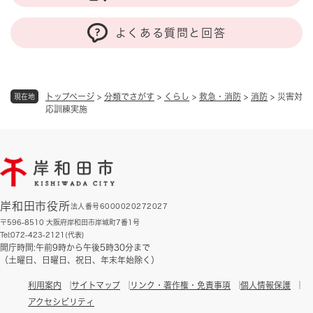
よくある質問と回答
トップページ
>
分類でさがす
>
くらし
>
救急・消防
>
消防
>
災害対
現在地
応訓練実施
岸和田市役所
法人番号6000020272027
〒596-8510 大阪府岸和田市岸城町7番1号
Tel:072-423-2121(代表)
開庁時間:午前9時から午後5時30分まで
（土曜日、日曜日、祝日、年末年始除く）
利用案内
サイトマップ
リンク・著作権・免責事項
個人情報保護
アクセシビリティ