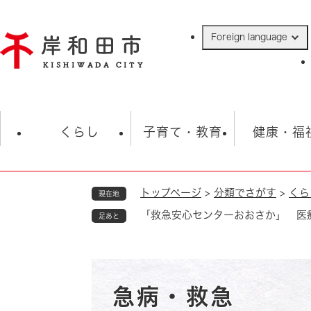
ペ
ー
Foreign language
ジ
の
先
頭
で
防災・緊急情報
救急・消防
ハ
す
くらし
子育て・教育
健康・福
。
トップページ
>
分類でさがす
>
くら
現在地
相談
学校
住民票・戸籍
観光
福祉・
「救急安心センターおおさか」 医
足あと
税金
保険・年金
歴史
ごみ・衛生・動物
救急・消防
防災・防犯
上水道・下水道
急病・救急