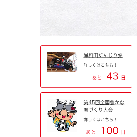
自然・環境・公園
住宅
引っ越し
おくやみ
男女共同参画
地域コミュニティ
ティア・協働
道路・河川・交通
まちづくり
岸和田だんじり祭
詳しくはこちら！
文化
国際交流
43
あと
日
とじる
第45回全国豊かな
海づくり大会
詳しくはこちら！
100
あと
日