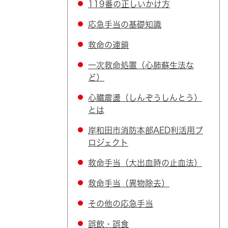
119番の正しいかけ方
応急手当の基礎知識
救命の連鎖
一次救命処置（心肺蘇生法な
ど）
心臓震盪（しんぞうしんとう）
とは
岸和田市消防本部AED利活用プ
ロジェクト
救命手当（大出血時の止血法）
救命手当（異物除去）
その他の応急手当
誤飲・誤食