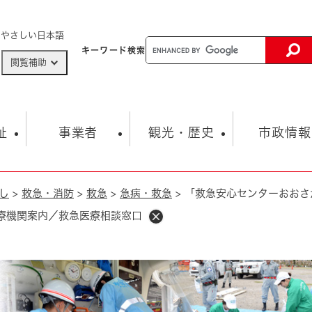
メニューを飛ばして本文へ
やさしい日本語
キーワード
検索
閲覧補助
ザードマップ
AED設置箇所
祉
事業者
観光・歴史
市政情報
し
>
救急・消防
>
救急
>
急病・救急
>
「救急安心センターおおさ
健康・生活
子育て
市の概要
入札・契約情報
観光スポット
生涯学習・スポーツ
オープンデータ
総合計画
まちづくり・協働
療機関案内／救急医療相談窓口
行財政
産業振興
動画情報
人権・平和
税金
とじる
とじる
市政
環境
職員採用情報
福祉・介護
とじる
市役所・施設の案内