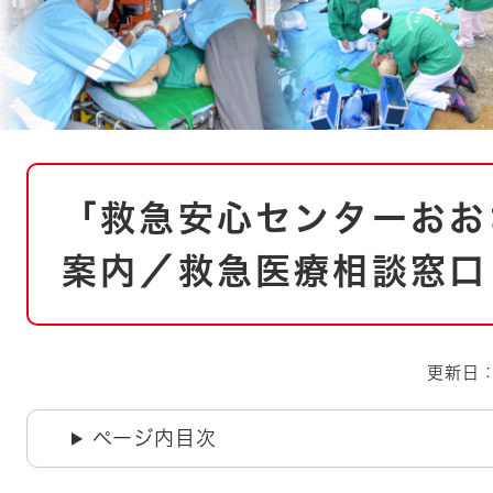
とじる
とじる
・ボラン
本
「救急安心センターおお
文
案内／救急医療相談窓口
更新日：
ページ内目次