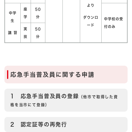
より
座
50
中学
学
分
ダウンロ
中学校の受
生
ード
付のみ
実
50
講 習
技
分
応急手当普及員に関する申請
1 応急手当普及員の登録
（他市で取得した資
格を当市にて登録）
2 認定証等の再発行