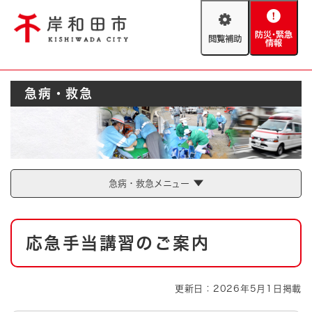
ペ
メニューを飛ばして本文へ
ー
閲
防
ジ
覧
災
の
補
・
先
助
緊
頭
Foreign language
急病・救急
急
で
防災・緊急情報
救急・消防
情
す
報
。
やさしい日本語
ハザードマップ
AED設置箇所
文字サイズ
拡大
標準
急病・救急メニュー
とじる
背景色変更
白
黒
青
本
応急手当講習のご案内
文
とじる
更新日：2026年5月1日掲載