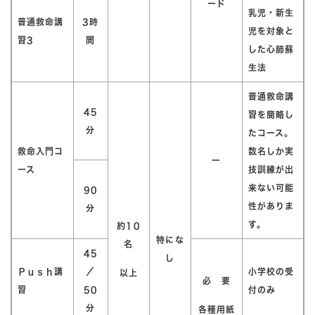
ード
乳児・新生
普通救命講
3時
児を対象と
習3
間
した心肺蘇
生法
普通救命講
45
習を簡略し
分
たコース。
救命入門コ
数名しか実
ー
ース
技訓練が出
来ない可能
90
性がありま
分
す。
約10
特にな
名
45
し
Ｐｕｓｈ講
／
小学校の受
以上
必 要
習
50
付のみ
分
各種用紙