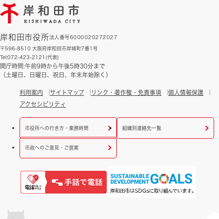
岸和田市役所
法人番号6000020272027
〒596-8510 大阪府岸和田市岸城町7番1号
Tel:072-423-2121(代表)
開庁時間:午前9時から午後5時30分まで
（土曜日、日曜日、祝日、年末年始除く）
利用案内
サイトマップ
リンク・著作権・免責事項
個人情報保護
アクセシビリティ
市役所への行き方・業務時間
組織別連絡先一覧
市政へのご意見・ご提案