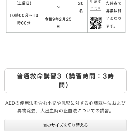
申請は
（土曜日）
30
た時点で
～
こちら
名
募集は終
10時00分～13
了となり
令和9年2月25
時00分
ます。
日
​普通救命講習3（講習時間：3時
間）
​AEDの使用法を含む小児や乳児に対する心肺蘇生法および
異物除去、大出血時の止血法についての講習。​
表のサイズを切り替える