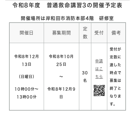
令和8年度 普通救命講習3の開催予定表
開催場所は岸和田市消防本部4階 研修室
定
開催日
募集期間
受付
備考
数
受付が
令和8年12月
令和8年10月
定数に
申請
13日
25日
達した
はこ
30
時点で
（日曜日）
～
ちら
名
募集は
終了と
10時00分～
令和8年12月9
なりま
13時00分
日
す。