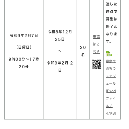
達した
時点で
募集は
終了と
令和8年12月
なりま
令和9年2月7日
申請
25日
す。
はこ
（日曜日）
20
～
ちら
上
名
9時00分～17時
級救命
令和9年2月 2
30分
講習の
日
スケジ
ュール
[Excel
ファイ
ル／
47KB]