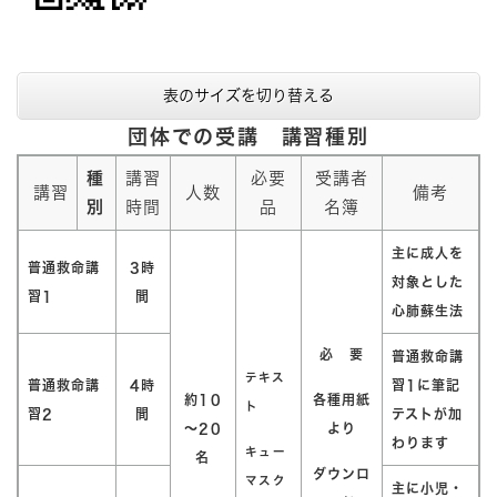
表のサイズを切り替える
団体での受講 講習種別
種
講習
必要
受講者
講習
人数
備考
別
時間
品
名簿
主に成人を
普通救命講
3時
対象とした
習1
間
心肺蘇生法
必 要
普通救命講
テキス
普通救命講
4時
習1に筆記
約10
各種用紙
ト
習2
間
テストが加
～20
より
わります
キュー
名
ダウンロ
マスク
主に小児・