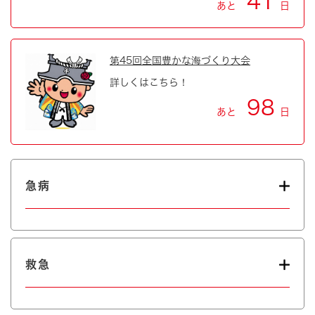
41
あと
日
第45回全国豊かな海づくり大会
詳しくはこちら！
98
あと
日
急病
救急