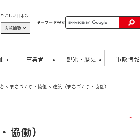
メニューを飛ばして本文へ
やさしい日本語
キーワード
検索
閲覧補助
ザードマップ
AED設置箇所
祉
事業者
観光・歴史
市政情報
者
>
まちづくり・協働
>
建築（まちづくり・協働）
健康・生活
子育て
市の概要
入札・契約情報
観光スポット
生涯学習・スポーツ
オープンデータ
総合計画
まちづくり・協働
行財政
産業振興
動画情報
人権・平和
税金
とじる
とじる
市政
環境
職員採用情報
福祉・介護
とじる
・協働）
市役所・施設の案内