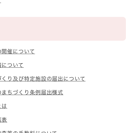
。
の開催について
請について
づくり及び特定施設の届出について
のまちづくり条例届出様式
とは
覧表