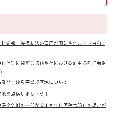
とじる
とじる
・ボラン
び特定盛土等規制法の運用が開始されます（令和6
）
発行為等に関する技術基準における駐車場附置義務
す。
域及び土砂災害警戒区域について
宅地を点検しましょう！
境保全条例の一部が改正され日照障害防止の規定が