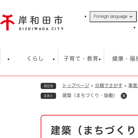
ペ
ー
Foreign language
ジ
の
先
頭
で
防災・緊急情報
救急・消防
ハ
す
くらし
子育て・教育
健康・福
。
トップページ
>
分類でさがす
>
事業
現在地
相談
学校
住民票・戸籍
観光
福祉・
建築（まちづくり・協働）
足あと
税金
保険・年金
歴史
ごみ・衛生・動物
救急・消防
本
建築（まちづくり
防災・防犯
文
上水道・下水道