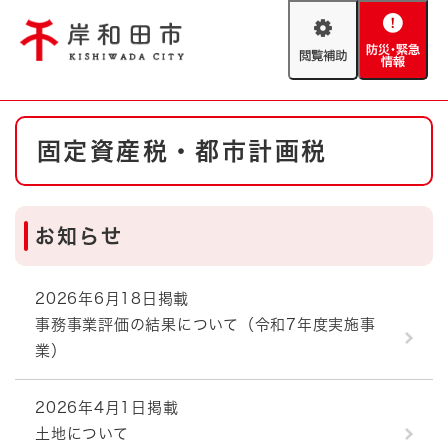
ペ
メニューを飛ばして本文へ
ー
閲
防
ジ
覧
災
の
補
・
先
助
緊
頭
Foreign language
本
急
で
防災・緊急情報
救急・消防
固定資産税・都市計画税
文
情
す
報
。
やさしい日本語
ハザードマップ
AED設置箇所
お知らせ
文字サイズ
拡大
標準
とじる
背景色変更
白
黒
青
2026年6月18日掲載
事務事業評価の結果について（令和7年度実施事
業）
とじる
2026年4月1日掲載
土地について