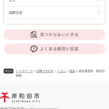
文化
国際交流
見つからないときは
よくある質問と回答
トップページ
>
分類でさがす
>
くらし
>
税金
>
固定資産税・都市計
現在地
画税