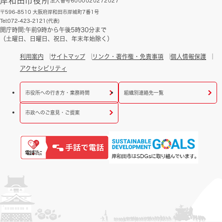
岸和田市役所
法人番号6000020272027
〒596-8510 大阪府岸和田市岸城町7番1号
Tel:072-423-2121(代表)
開庁時間:午前9時から午後5時30分まで
（土曜日、日曜日、祝日、年末年始除く）
利用案内
サイトマップ
リンク・著作権・免責事項
個人情報保護
アクセシビリティ
市役所への行き方・業務時間
組織別連絡先一覧
市政へのご意見・ご提案