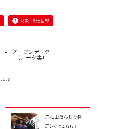
防災・緊急情報
オープンデータ
（データ集）
ついて
とじる
岸和田だんじり祭
詳しくはこちら！