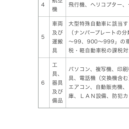
航空
4
飛行機、ヘリコプター、
機
車両
大型特殊自動車に該当す
及び
（ナンバープレートの分類
5
運搬
～99、900～999
具
税・軽自動車税の課税対
工
パソコン、複写機、印刷
具、
具、電話機（交換機含む
6
器具
エアコン、自動販売機、
及び
庫、ＬＡＮ設備、防犯カ
備品