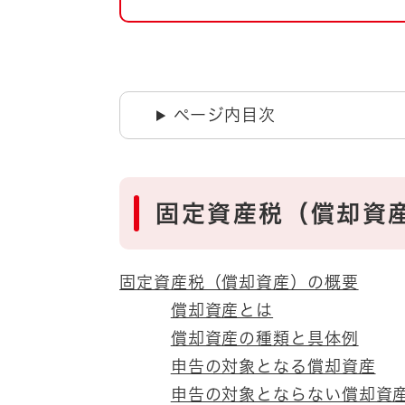
自然・環境・公園
住宅
引っ越し
おくやみ
男女共同参画
地域コミュニティ
ページ内目次
ティア・協働
道路・河川・交通
まちづくり
文化
国際交流
固定資産税（償却資
とじる
固定資産税（償却資産）の概要
償却資産とは
償却資産の種類と具体例
申告の対象となる償却資産
申告の対象とならない償却資