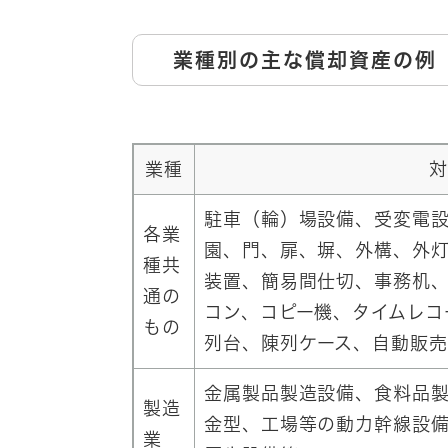
業種別の主な償却資産の例
業種
対
駐車（輪）場設備、受変電
各業
園、門、扉、塀、外構、外
種共
装置、簡易間仕切、事務机
通の
コン、コピー機、タイムレコ
もの
列台、陳列ケース、自動販
金属製品製造設備、食料品
製造
金型、工場等の動力幹線設
業