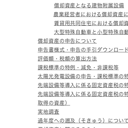
償却資産となる建物附属設備
農業経営者における償却資産
賃貸用共同住宅における償却
大型特殊自動車と小型特殊自
償却資産の申告について
申告書様式・申告の手引ダウンロー
評価額・税額の算出方法
課税標準の特例・減免・非課税等
太陽光発電設備の申告・課税標準の
先端設備等導入に係る固定資産税の特
先端設備等導入に係る固定資産税の特
取得の資産）
実地調査
過年度への遡及（そきゅう）につい