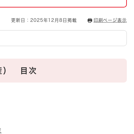
とじる
とじる
更新日：2025年12月8日掲載
印刷ページ表示
・ボラン
産） 目次
産