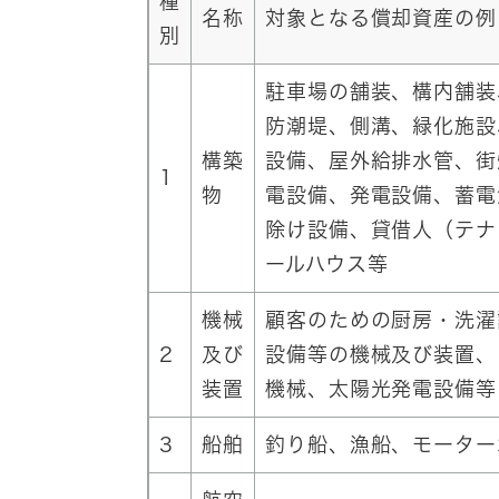
種
名称
対象となる償却資産の例
別
駐車場の舗装、構内舗装
防潮堤、側溝、緑化施設
構築
設備、屋外給排水管、街
1
物
電設備、発電設備、蓄電
除け設備、貸借人（テナ
ールハウス等
機械
顧客のための厨房・洗濯
2
及び
設備等の機械及び装置、
装置
機械、太陽光発電設備等
3
船舶
釣り船、漁船、モーター