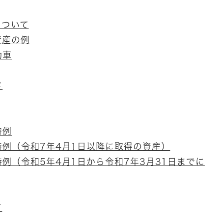
について
資産の例
動車
ド
特例
例（令和7年4月1日以降に取得の資産）
例（令和5年4月1日から令和7年3月31日までに
て