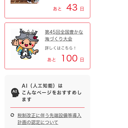
43
あと
日
第45回全国豊かな
海づくり大会
詳しくはこちら！
100
あと
日
AI（人工知能）は
こんなページをおすすめし
ます
税制改正に伴う先端設備等導入
計画の認定について