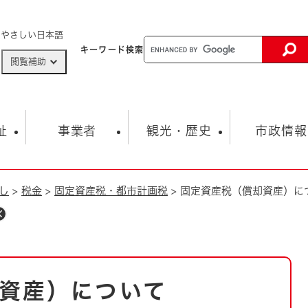
メニューを飛ばして本文へ
やさしい日本語
キーワード
検索
閲覧補助
ザードマップ
AED設置箇所
祉
事業者
観光・歴史
市政情報
し
>
税金
>
固定資産税・都市計画税
>
固定資産税（償却資産）に
健康・生活
子育て
市の概要
入札・契約情報
観光スポット
生涯学習・スポーツ
オープンデータ
総合計画
まちづくり・協働
行財政
産業振興
動画情報
人権・平和
税金
とじる
とじる
市政
環境
職員採用情報
福祉・介護
とじる
資産）について
市役所・施設の案内