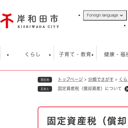
ペ
ー
Foreign language
ジ
の
先
頭
で
防災・緊急情報
救急・消防
ハ
す
くらし
子育て・教育
健康・福
。
トップページ
>
分類でさがす
>
くら
現在地
相談
学校
住民票・戸籍
観光
福祉・
固定資産税（償却資産）について
足あと
税金
保険・年金
歴史
ごみ・衛生・動物
救急・消防
本
固定資産税（償却
防災・防犯
文
上水道・下水道