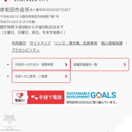
岸和田市役所
法人番号6000020272027
〒596-8510 大阪府岸和田市岸城町7番1号
Tel:072-423-2121(代表)
開庁時間:午前9時から午後5時30分まで
（土曜日、日曜日、祝日、年末年始除く）
利用案内
サイトマップ
リンク・著作権・免責事項
個人情報保護
アクセシビリティ
市役所への行き方・業務時間
組織別連絡先一覧
市政へのご意見・ご提案