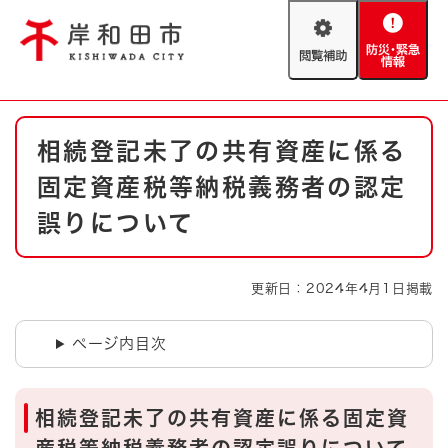
ペ
メニューを飛ばして本文へ
ー
閲
防
ジ
覧
災
の
補
・
先
助
緊
頭
Foreign language
本
急
で
防災・緊急情報
救急・消防
相続登記未了の共有資産に係る
文
情
す
報
。
固定資産税等納税義務者の認定
やさしい日本語
ハザードマップ
AED設置箇所
誤りについて
文字サイズ
拡大
標準
とじる
更新日：2024年4月1日掲載
背景色変更
白
黒
青
ページ内目次
とじる
相続登記未了の共有資産に係る固定資