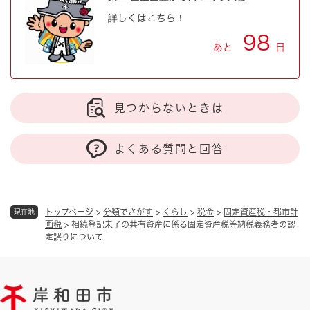
詳しくはこちら！
98
あと
日
見つからないときは
よくある質問と回答
トップページ
>
分類でさがす
>
くらし
>
税金
>
固定資産税・都市計
現在地
画税
>
相続登記未了の共有資産に係る固定資産税等納税義務者の認
定誤りについて