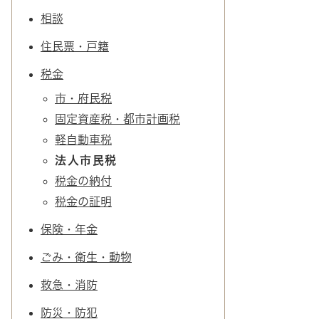
相談
住民票・戸籍
税金
市・府民税
固定資産税・都市計画税
軽自動車税
法人市民税
税金の納付
税金の証明
保険・年金
ごみ・衛生・動物
救急・消防
防災・防犯