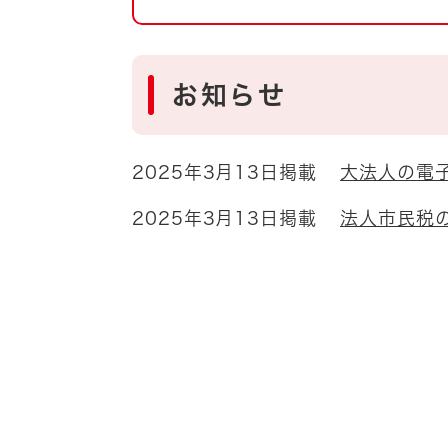
自然・環境・公園
住宅
引っ越し
おくやみ
お知らせ
男女共同参画
地域コミュニティ
ティア・協働
2025年3月13日掲載
大法人の電
道路・河川・交通
まちづくり
2025年3月13日掲載
法人市民税
文化
国際交流
とじる