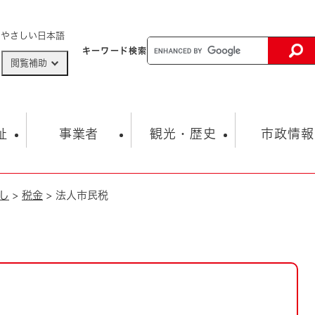
メニューを飛ばして本文へ
やさしい日本語
キーワード
検索
閲覧補助
ザードマップ
AED設置箇所
祉
事業者
観光・歴史
市政情報
し
>
税金
>
法人市民税
健康・生活
子育て
市の概要
入札・契約情報
観光スポット
生涯学習・スポーツ
オープンデータ
総合計画
まちづくり・協働
行財政
産業振興
動画情報
人権・平和
税金
とじる
とじる
市政
環境
職員採用情報
福祉・介護
とじる
市役所・施設の案内