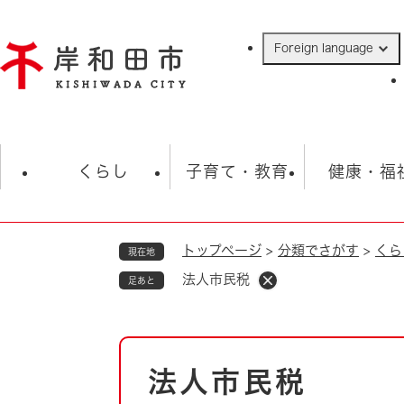
ペ
ー
Foreign language
ジ
の
先
頭
で
防災・緊急情報
救急・消防
ハ
す
くらし
子育て・教育
健康・福
。
トップページ
>
分類でさがす
>
くら
現在地
相談
学校
住民票・戸籍
観光
福祉・
法人市民税
足あと
税金
保険・年金
歴史
ごみ・衛生・動物
救急・消防
本
法人市民税
防災・防犯
文
上水道・下水道