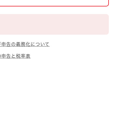
とじる
とじる
・ボラン
子申告の義務化について
の申告と税率表