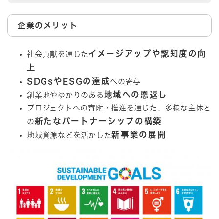
企業のメリット
イメージアップや認知度の向
社会貢献を通じた
上
SDGsやESGの達成
への寄与
地域への恩返し
創業地やゆかりのある
プロジェクトへの寄附・推進を通じた、多様な主体と
新たなパートナーシップの構築
の
新事業の展開
地域資源などを活かした