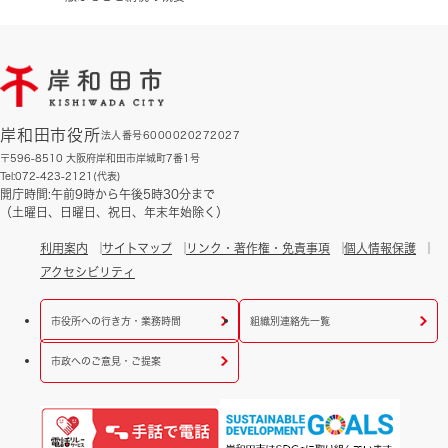
岸和田市役所
法人番号6000020272027
〒596-8510 大阪府岸和田市岸城町7番1号
Tel:072-423-2121(代表)
開庁時間:午前9時から午後5時30分まで
（土曜日、日曜日、祝日、年末年始除く）
利用案内
サイトマップ
リンク・著作権・免責事項
個人情報保護
アクセシビリティ
市役所への行き方・業務時間
組織別連絡先一覧
市政へのご意見・ご提案