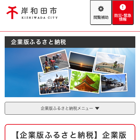
ペ
メニューを飛ばして本文へ
ー
閲
防
ジ
覧
災
の
補
・
先
助
緊
頭
Foreign language
企業版ふるさと納税
急
で
防災・緊急情報
救急・消防
情
す
報
。
やさしい日本語
ハザードマップ
AED設置箇所
文字サイズ
拡大
標準
とじる
背景色変更
白
黒
青
企業版ふるさと納税メニュー
とじる
本
【企業版ふるさと納税】企業版
文