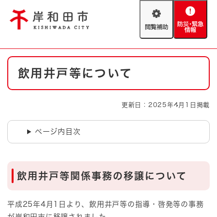
ペ
メニューを飛ばして本文へ
ー
閲
防
ジ
覧
災
の
補
・
先
助
緊
頭
Foreign language
本
急
で
防災・緊急情報
救急・消防
飲用井戸等について
文
情
す
報
。
やさしい日本語
ハザードマップ
AED設置箇所
更新日：2025年4月1日掲載
文字サイズ
拡大
標準
とじる
ページ内目次
背景色変更
白
黒
青
とじる
飲用井戸等関係事務の移譲について
平成25年4月1日より、飲用井戸等の指導・啓発等の事務
が岸和田市に移譲されました。