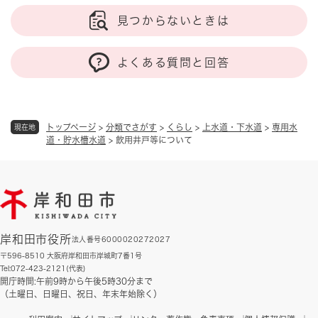
見つからないときは
よくある質問と回答
トップページ
>
分類でさがす
>
くらし
>
上水道・下水道
>
専用水
現在地
道・貯水槽水道
>
飲用井戸等について
岸和田市役所
法人番号6000020272027
〒596-8510 大阪府岸和田市岸城町7番1号
Tel:072-423-2121(代表)
開庁時間:午前9時から午後5時30分まで
（土曜日、日曜日、祝日、年末年始除く）