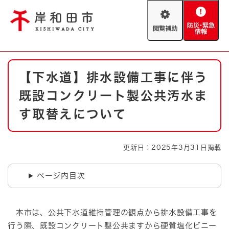
ペ
メニューを飛ばして本文へ
ー
閲
防
ジ
覧
災
の
補
・
先
助
緊
頭
Foreign language
本
急
で
防災・緊急情報
救急・消防
【下水道】排水設備工事に伴う
文
情
す
報
。
既設コンクリート製公共汚水ま
やさしい日本語
ハザードマップ
AED設置箇所
す取替えについて
文字サイズ
拡大
標準
とじる
更新日：2025年3月31日掲載
背景色変更
白
黒
青
ページ内目次
とじる
本市は、公共下水道維持管理の観点から排水設備工事を
行う際、既設コンクリート製公共ますから硬質塩化ビニー