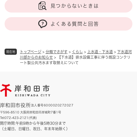
見つからないときは
よくある質問と回答
トップページ
>
分類でさがす
>
くらし
>
上水道・下水道
>
下水道河
現在地
川部からのお知らせ
>
【下水道】排水設備工事に伴う既設コンクリ
ート製公共汚水ます取替えについて
岸和田市役所
法人番号6000020272027
〒596-8510 大阪府岸和田市岸城町7番1号
Tel:072-423-2121(代表)
開庁時間:午前9時から午後5時30分まで
（土曜日、日曜日、祝日、年末年始除く）