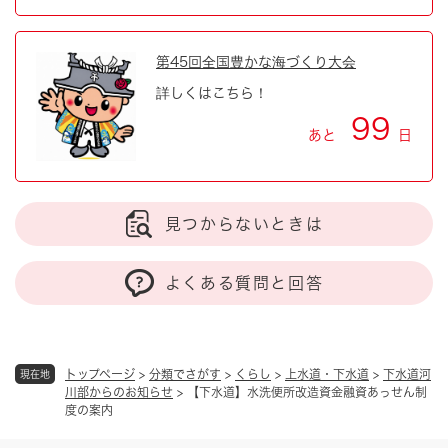
第45回全国豊かな海づくり大会
詳しくはこちら！
99
あと
日
見つからないときは
よくある質問と回答
トップページ
>
分類でさがす
>
くらし
>
上水道・下水道
>
下水道河
現在地
川部からのお知らせ
>
【下水道】水洗便所改造資金融資あっせん制
度の案内