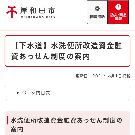
ペ
メニューを飛ばして本文へ
ー
閲
防
ジ
覧
災
の
補
・
先
助
緊
頭
Foreign language
本
急
で
防災・緊急情報
救急・消防
【下水道】水洗便所改造資金融
文
情
す
報
。
資あっせん制度の案内
やさしい日本語
ハザードマップ
AED設置箇所
文字サイズ
拡大
標準
更新日：2021年4月1日掲載
とじる
背景色変更
白
黒
青
ページ内目次
とじる
水洗便所改造資金融資あっせん制度の
案内