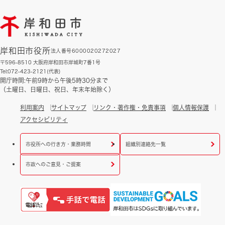
岸和田市役所
法人番号6000020272027
〒596-8510 大阪府岸和田市岸城町7番1号
Tel:072-423-2121(代表)
開庁時間:午前9時から午後5時30分まで
（土曜日、日曜日、祝日、年末年始除く）
利用案内
サイトマップ
リンク・著作権・免責事項
個人情報保護
アクセシビリティ
市役所への行き方・業務時間
組織別連絡先一覧
市政へのご意見・ご提案