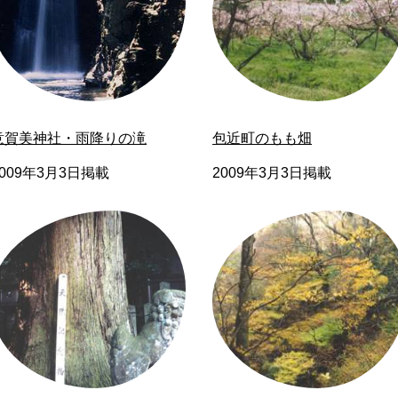
意賀美神社・雨降りの滝
包近町のもも畑
2009年3月3日掲載
2009年3月3日掲載