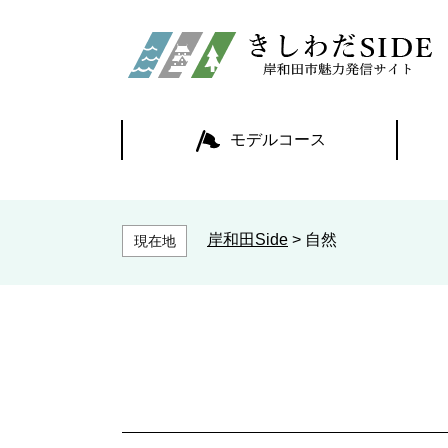
ペ
ー
ジ
の
先
頭
モデルコース
で
す
。
岸和田Side
>
自然
現在地
本
文