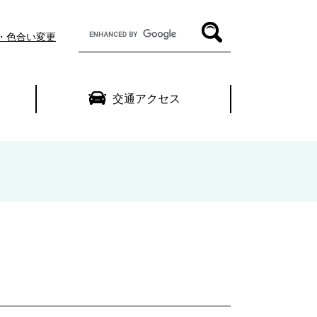
G
・色合い変更
o
o
g
l
交通アクセス
e
カ
ス
タ
ム
検
索