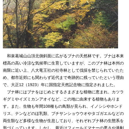
和泉葛城山山頂北側斜面に広がるブナの天然林です。ブナは本来
標高の高い冷涼な気候帯に生育していますが、このブナ林は本州の
南限に近い上、八大竜王社の社寺林として伐採を禁じられていたた
め、都市近郊にも関わらず近代まで奇跡的に残っていたという理由
で、大正12（1923）年に国指定天然記念物に指定されました。
ブナ林にはブナをはじめとするさまざまな植物に恵まれ、カツラ
ギグミやイズミカンアオイなど、この地に由来する植物もありま
す。また、生物も年間108種もの鳥類が見られ、イノシシやホンド
リス、テンなどのほ乳類、ブチサンショウウオやタゴガエルなどの
両生類など多様な生物が生息しており、それぞれブナ林の生態系を
形づくっています。しかし、最近はフィールドマナーの悪さや過剰