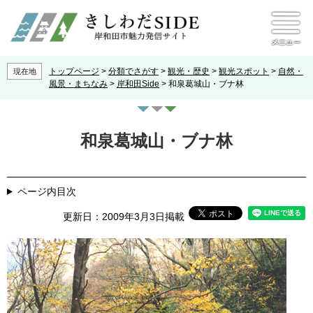
ペ
メ
本文へ
ニ
ー
ュ
ジ
ー
の
先
トップページ
>
分類でさがす
>
観光・歴史
>
観光スポット
>
自然・
現在地
頭
風景・まちなみ
>
岸和田Side
>
和泉葛城山・ブナ林
で
す
本
。
文
和泉葛城山・ブナ林
ページ内目次
更新日：2009年3月3日掲載