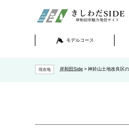
ペ
ー
ジ
の
先
頭
モデルコース
で
す
。
岸和田Side
>
神於山土地改良区
現在地
本
文