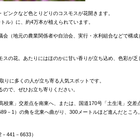
白・ピンクなど色とりどりのコスモスが花開きます。
メートル）に、約4万本が植えられています。
議会（地元の農業関係者や自治会、実行・水利組合などで構成
モスの花。あたりにはほのかに甘い香りが立ち込め、色彩が乏
み取りに多くの人が立ち寄る人気スポットです。
るので、ぜひお立ち寄りください。
泉高校東」交差点を南東へ、または、国道170号「土生滝」交
89－1）の角を北東へ曲がり、300メートルほど進んだとこ
41－6633）​