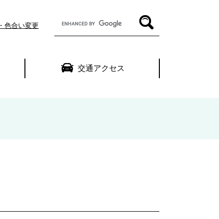
G
・色合い変更
o
o
g
l
交通アクセス
e
カ
ス
タ
ム
検
索