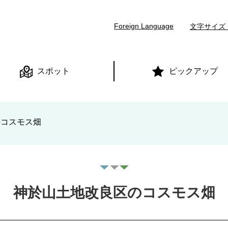
本文へ
Foreign Language
文字サイズ
スポット
ピックアップ
のコスモス畑
神於山土地改良区のコスモス畑