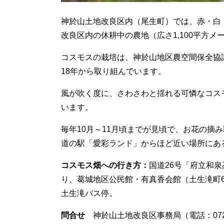
​神於山土地改良区内（尾生町）では、赤・
改良区内の休耕中の農地（広さ1,100平方
コスモスの栽培は、神於山地区農空間保全協
18年から取り組んでいます。
風が吹く度に、さわさわと揺れる可憐なコス
います。
毎年10月～11月頃までが見頃で、お花の摘
道の駅「愛彩ランド」からほど近い場所にあ
コスモス畑への行き方：
国道26号「府立和
り、葛城地区公民館・有真香会館（土生滝町6
土生滝バス停。​
問合せ
神於山土地改良区事務局（電話：072－4