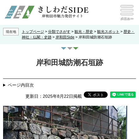
ペ
メ
本文へ
ニ
ー
ュ
ジ
ー
の
先
トップページ
>
分類でさがす
>
観光・歴史
>
観光スポット
>
歴史・
現在地
頭
神社・仏閣・史跡
>
岸和田Side
>
岸和田城防潮石垣跡
で
す
本
。
文
岸和田城防潮石垣跡
ページ内目次
更新日：2025年8月22日掲載