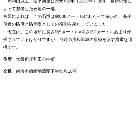
岸和田城主・松平康重公が元和5年（1619年）以降、幕府の命に
よって整備した石垣の一部。
古図によれば、この石垣は約800メートルにわたって築かれ、海岸
付近の防備と防潮堤としての役割を果たしていました。
現在は、この場所に長さ約9メートル×高さ約2メートルあまりが
残されているばかりですが、当時の岸和田城の規模を示す貴重な遺
構です。
住所
大阪府岸和田市中町
交通
南海本線蛸地蔵駅下車徒歩10分