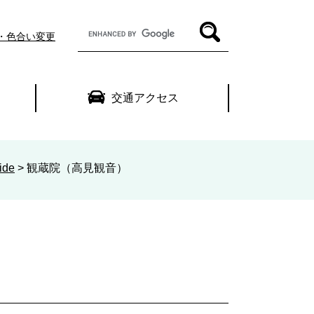
G
・色合い変更
o
o
g
l
交通アクセス
e
カ
ス
タ
ム
de
>
観蔵院（高見観音）
検
索