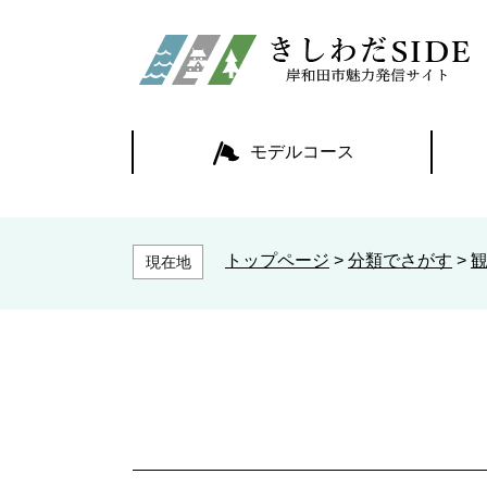
ペ
ー
ジ
の
先
頭
モデルコース
で
す
。
トップページ
>
分類でさがす
>
現在地
本
文