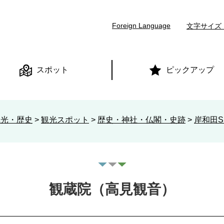
本文へ
Foreign Language
文字サイズ
スポット
ピックアップ
観光・歴史
>
観光スポット
>
歴史・神社・仏閣・史跡
>
岸和田Si
観蔵院（高見観音）