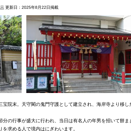
示
更新日：2025年8月22日掲載
宝院末。天守閣の鬼門守護として建立され、海岸寺より移し
分の行事が盛大に行われ、当日は有名人の年男を招いて餅ま
りを求める人で境内はにぎわいます。