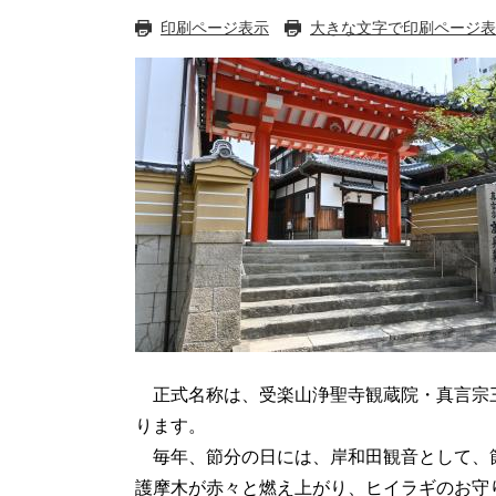
印刷ページ表示
大きな文字で印刷ページ表
正式名称は、受楽山浄聖寺観蔵院・真言宗三
ります。
毎年、節分の日には、岸和田観音として、節
護摩木が赤々と燃え上がり、ヒイラギのお守