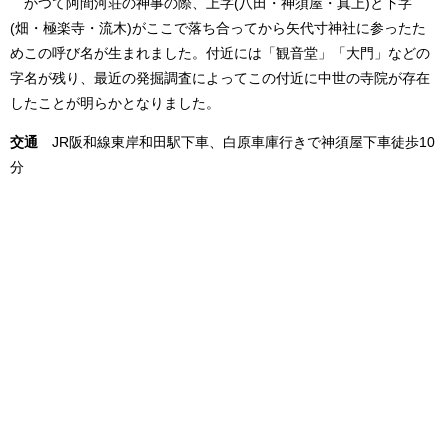
かつて阿間河荘の神事の際、上字(八田・神須屋・真上)と下字
(畑・極楽寺・流木)がここで落ち合ってから矢代寸神社に参ったた
めこの呼び名が生まれました。付近には「観音堂」「大門」などの
字名が残り、最近の発掘調査によってこの付近に中世の寺院が存在
したことが明らかとなりました。
交通
JR阪和線東岸和田駅下車、白原車庫行きで神須屋下車徒歩10
分