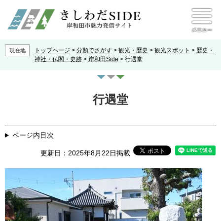
ペ
メ
本文へ
ニ
ー
ュ
ジ
ー
の
先
トップページ
>
分類でさがす
>
観光・歴史
>
観光スポット
>
歴史・
現在地
頭
神社・仏閣・史跡
>
岸和田Side
>
行遇堂
で
す
本
。
文
行遇堂
ページ内目次
更新日：2025年8月22日掲載