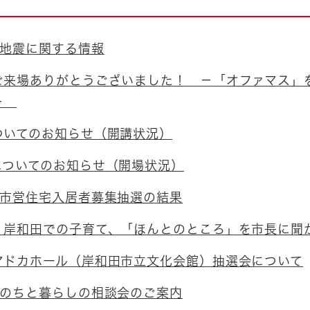
とじる
とじる
本地震に関する情報
・ボラン
ご来場ありがとうございました！ －「オファマス」
間－
ついてのお知らせ（開講状況）
についてのお知らせ（開場状況）
 市営住宅入居者募集抽選の結果
】岸和田での子育て、「ほんとのところ」を市長に聞
マドカホール（岸和田市立文化会館）抽選会について
いのちと暮らしの相談会のご案内