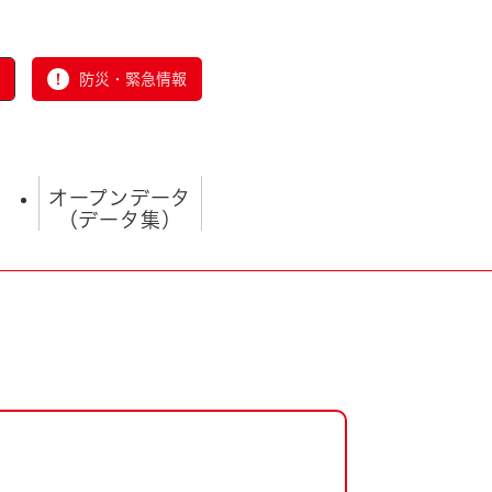
防災・緊急情報
オープンデータ
（データ集）
とじる