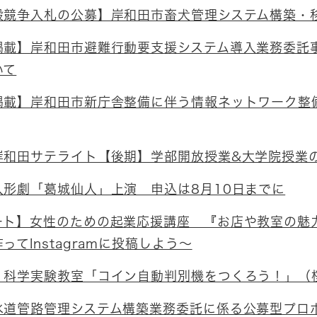
般競争入札の公募】岸和田市畜犬管理システム構築・
掲載】岸和田市避難行動要支援システム導入業務委託
いて
掲載】岸和田市新庁舎整備に伴う情報ネットワーク整備
岸和田サテライト【後期】学部開放授業&大学院授業
人形劇「葛城仙人」上演 申込は8月10日までに
ート】女性のための起業応援講座 『お店や教室の魅力
ってInstagramに投稿しよう～
］科学実験教室「コイン自動判別機をつくろう！」（
水道管路管理システム構築業務委託に係る公募型プロ