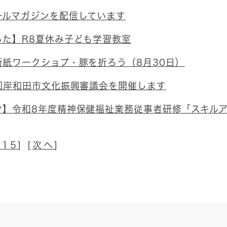
ールマガジンを配信しています
した】R8夏休み子ども学習教室
折紙ワークショプ・豚を折ろう（8月30日）
3回岸和田市文化振興審議会を開催します
け】令和8年度精神保健福祉業務従事者研修「スキル
115
] [
次へ
]