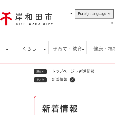
ペ
ー
Foreign language
ジ
の
先
頭
で
防災・緊急情報
救急・消防
ハ
す
くらし
子育て・教育
健康・福
。
トップページ
>
新着情報
現在地
相談
学校
住民票・戸籍
観光
福祉・
新着情報
足あと
税金
保険・年金
歴史
ごみ・衛生・動物
救急・消防
本
新着情報
防災・防犯
文
上水道・下水道