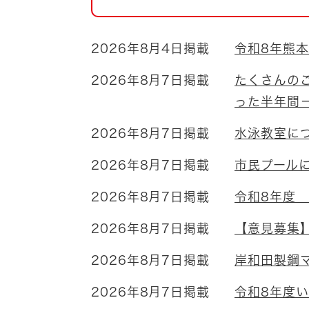
自然・環境・公園
住宅
引っ越し
おくやみ
2026年8月4日掲載
令和8年熊
男女共同参画
地域コミュニティ
2026年8月7日掲載
たくさんの
ティア・協働
った半年
道路・河川・交通
まちづくり
2026年8月7日掲載
水泳教室に
文化
国際交流
2026年8月7日掲載
市民プール
2026年8月7日掲載
令和8年度
とじる
2026年8月7日掲載
【意見募集
2026年8月7日掲載
岸和田製鋼
2026年8月7日掲載
令和8年度