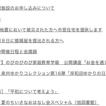
育施設のお申し込みについて
ー
本地震において被災された方へ市営住宅を提供します
月８日に婚姻届を提出される方へ
の開催日程と会議録
す】のびのびのび家庭教育学級 公開講座「お金を通
】泉州ゆかりコレクション第16弾「岸和田ゆかりの日
示］「平和について考えよう」
］夏のちいさなおはなし会スペシャル（旭図書館）