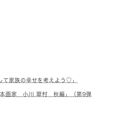
して家族の幸せを考えよう♡」
本画家 小川 翠村 秋編」（第9弾