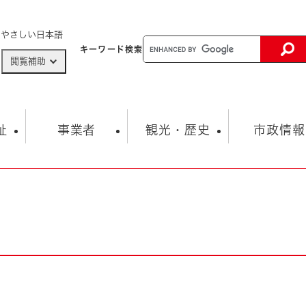
メニューを飛ばして本文へ
やさしい日本語
キーワード
検索
閲覧補助
ザードマップ
AED設置箇所
祉
事業者
観光・歴史
市政情報
健康・生活
子育て
市の概要
入札・契約情報
観光スポット
生涯学習・スポーツ
オープンデータ
総合計画
まちづくり・協働
行財政
産業振興
動画情報
人権・平和
税金
とじる
とじる
市政
環境
職員採用情報
福祉・介護
とじる
市役所・施設の案内