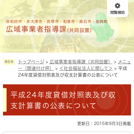
ペ
メニューを飛ばして本文へ
ー
ジ
の
岸和田市・泉大津市・貝塚市・和泉市・高石市・忠岡町
広域事業者指導課
先
(共同設置)
頭
で
す
。
トップページ
>
広域事業者指導課（共同設置）
>
メニュ
現在地
ー（関連付け用）
>
＜社会福祉法人に関して＞
>
平成
24年度貸借対照表及び収支計算書の公表について
本
平成24年度貸借対照表及び収
文
支計算書の公表について
更新日：2015年9月3日掲載