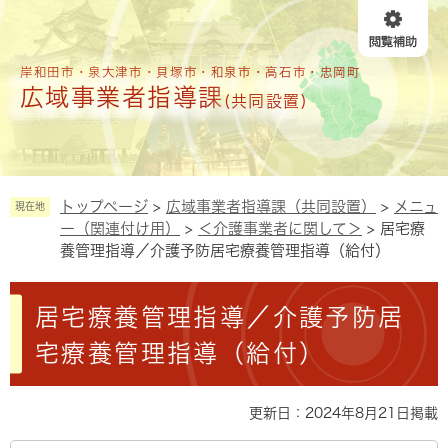
ペ
メニューを飛ばして本文へ
ー
ジ
の
岸和田市・泉大津市・貝塚市・和泉市・高石市・忠岡町
広域事業者指導課
先
(共同設置)
頭
で
す
。
トップページ
>
広域事業者指導課（共同設置）
>
メニュ
現在地
ー（関連付け用）
>
＜介護事業者に関して＞
>
居宅療
養管理指導／介護予防居宅療養管理指導（給付）
本
居宅療養管理指導／介護予防居
文
宅療養管理指導（給付）
更新日：2024年8月21日掲載