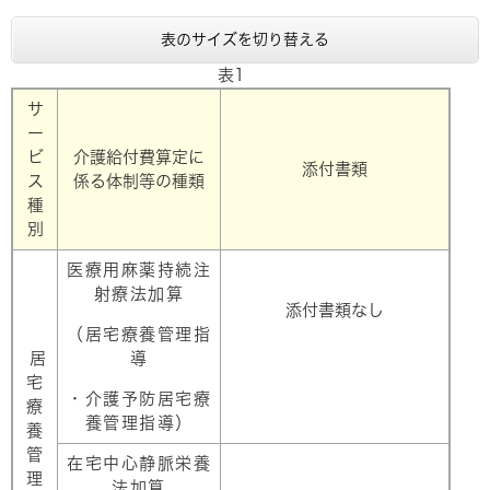
表のサイズを切り替える
表1
サ
ー
ビ
介護給付費算定に
添付書類
ス
係る体制等の種類
種
別
医療用麻薬持続注
射療法加算​
添付書類なし
（居宅療養管理指
居
導
宅
・介護予防居宅療
療
養管理指導）
養
管
在宅中心静脈栄養
理
法加算​