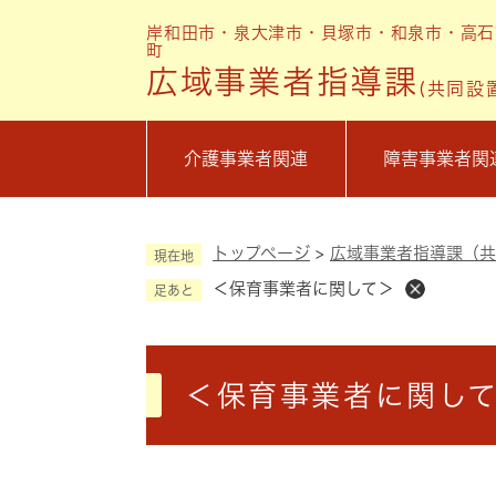
ペ
岸和田市・泉大津市・貝塚市・和泉市・高石
ー
町
ジ
広域事業者指導課
(共同設
の
先
頭
介護事業者関連
障害事業者関
で
す
。
トップページ
>
広域事業者指導課（共
現在地
＜保育事業者に関して＞
足あと
本
文
＜保育事業者に関し