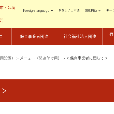
メニューを飛ばして本文へ
市・忠岡
キー
やさしい日本語
Foreign language
閲覧補助
置)
有
連
保育事業者関連
社会福祉法人関連
同設置）
>
メニュー（関連付け用）
>
＜保育事業者に関して＞
て＞