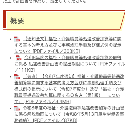
た上で計画書を作成し、提出してください。
概要
【通知全文】福祉・介護職員等処遇改善加算等に関
する基本的考え方並びに事務処理手順及び様式例の提示
について [PDFファイル／303KB]
令和8年度の福祉・介護職員等処遇改善加算の取得
に係る 処遇改善計画書の提出期限について [PDFファイル
／111KB]
（参考）【令和7年度通知】福祉・介護職員等処遇改
善加算等に関する基本的考え方並びに事務処理手順及び
様式例の提示について（令和7年度分）及び「福祉・介護
職員等処遇改善加算に関するＱ＆Ａ（第1版）」につい
て」 [PDFファイル／3.4MB]
令和8年度の福祉・介護職員等処遇改善加算の計画書
に係る解説動画について（令和8年5月13日厚生労働省事
務連絡） [PDFファイル／87KB]