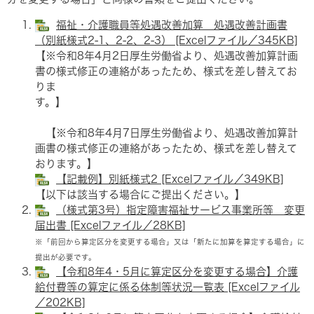
福祉・介護職員等処遇改善加算 処遇改善計画書
（別紙様式2-1、2-2、2-3） [Excelファイル／345KB]
【※令和8年4月2日厚生労働省より、処遇改善加算計画
書の様式修正の連絡があったため、様式を差し替えてお
りま
す。】
【※令和8年4月7日厚生労働省より、処遇改善加算計
画書の様式修正の連絡があったため、様式を差し替えて
おります。】​
【記載例】別紙様式2 [Excelファイル／349KB]
【以下は該当する場合にご提出ください。】
（様式第3号）指定障害福祉サービス事業所等 変更
届出書 [Excelファイル／28KB]
※「前回から算定区分を変更する場合」又は「新たに加算を算定する場合」に
提出が必要です。
【令和8年4・5月に算定区分を変更する場合】介護
給付費等の算定に係る体制等状況一覧表 [Excelファイル
／202KB]