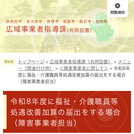
ペ
メニューを飛ばして本文へ
ー
ジ
の
岸和田市・泉大津市・貝塚市・和泉市・高石市・忠岡町
広域事業者指導課
先
(共同設置)
頭
で
す
。
トップページ
>
広域事業者指導課（共同設置）
>
メニュ
現在地
ー（関連付け用）
>
＜障害事業者に関して＞
>
令和8年
度に福祉・介護職員等処遇改善加算の届出をする場合
（障害事業者担当）
本
令和8年度に福祉・介護職員等
文
処遇改善加算の届出をする場合
（障害事業者担当）