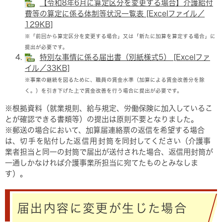
【令和8年6月に算定区分を変更する場合】介護給付
費等の算定に係る体制等状況一覧表 [Excelファイル／
129KB]
※「前回から算定区分を変更する場合」又は「新たに加算を算定する場合」に
提出が必要です。​
特別な事情に係る届出書（別紙様式5） [Excelファ
イル／33KB]
※事業の継続を図るために、職員の賃金水準（加算による賃金改善分を除
く。）を引き下げた上で賃金改善を行う場合に提出が必要です。
※根拠資料（就業規則、給与規定、労働保険に加入しているこ
とが確認できる書類等）の提出は原則不要となりました。
※郵送の場合において、加算届連絡票の返信を希望する場合
は、
切手
を貼付した
返信用封筒
を同封してください（介護事
業者担当と同一の封筒で届出が送付された場合、返信用封筒が
一通しかなければ介護事業所担当に宛てたものとみなしま
す）。
届出内容に変更が生じた場合