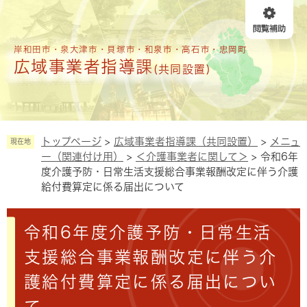
ペ
メニューを飛ばして本文へ
ー
ジ
の
岸和田市・泉大津市・貝塚市・和泉市・高石市・忠岡町
広域事業者指導課
先
(共同設置)
頭
で
す
。
トップページ
>
広域事業者指導課（共同設置）
>
メニュ
現在地
ー（関連付け用）
>
＜介護事業者に関して＞
>
令和6年
度介護予防・日常生活支援総合事業報酬改定に伴う介護
給付費算定に係る届出について
本
令和6年度介護予防・日常生活
文
支援総合事業報酬改定に伴う介
護給付費算定に係る届出につい
て