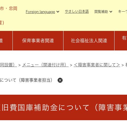
メニューを飛ばして本文へ
市・忠岡
キー
やさしい日本語
Foreign language
閲覧補助
置)
有
連
保育事業者関連
社会福祉法人関連
同設置）
>
メニュー（関連付け用）
>
＜障害事業者に関して＞
>
について（障害事業者担当）
復旧費国庫補助金について（障害事