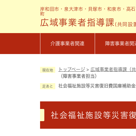
ペ
岸和田市・泉大津市・貝塚市・和泉市・高石
ー
町
ジ
広域事業者指導課
(共同設
の
先
頭
介護事業者関連
障害事業者関
で
す
。
トップページ
>
広域事業者指導課（共
現在地
（障害事業者担当）
社会福祉施設等災害復旧費国庫補助金
足あと
本
文
社会福祉施設等災害