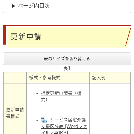
ページ内目次
更新申請
表のサイズを切り替える
表1
様式・参考様式
記入例
指定更新申請書（様
式）
更新申請
書様式
サービス居宅介護
支援区分表 [Wordファ
イル／40KB]