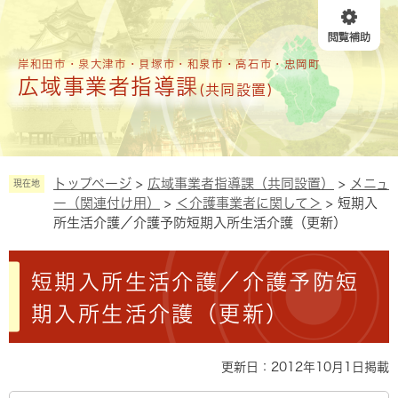
ペ
メニューを飛ばして本文へ
ー
ジ
の
岸和田市・泉大津市・貝塚市・和泉市・高石市・忠岡町
広域事業者指導課
先
(共同設置)
頭
で
す
。
トップページ
>
広域事業者指導課（共同設置）
>
メニュ
現在地
ー（関連付け用）
>
＜介護事業者に関して＞
>
短期入
所生活介護／介護予防短期入所生活介護（更新）
本
短期入所生活介護／介護予防短
文
期入所生活介護（更新）
更新日：2012年10月1日掲載