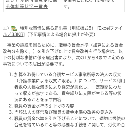
及び介護給付費算定に係
定権者ごとに提出が必要で
る体制等状況一覧表
す。
エ）
特別な事情に係る届出書（別紙様式5） [Excelファイ
ル／33KB]
（下記事情による場合に提出が必要）
事業の継続を図るために、職員の賃金水準（加算による賃金
改善分を除く。）を引き下げた上で賃金改善を行う場合は、以
下の特別な事情に係る届出書により、次の1から4までに定める
事項についての届出が必要です。
加算を取得している介護サービス事業所等の法人の収支
（介護事業による収支に限る。）について、サービス利用
者数の大幅な減少により経営が悪化し、一定期間にわた
って収支が赤字である、資金繰りに支障が生じる等の状
況にあることを示す内容
職員の賃金水準の引下げの内容
当該法人の経営及び職員の賃金水準の改善の見込み
職員の賃金水準を引き下げることについて、適切に労使の
合意を得ていること等の必要な手続きに関して、労使の合