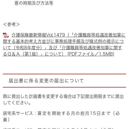
意の時期及び方法等
＜参考＞
介護保険最新情報Vol.1479（「介護職員等処遇改善加算に
関する基本的考え方並びに事務処理手順及び様式例の提示につ
いて（令和8年度分）」及び「介護職員等処遇改善加算に関す
るＱ＆Ａ（第1版）」について） [PDFファイル／1.5MB]
届出書に係る変更の届出について
既に提出した計画書を変更する場合は下記提出期限までに提出
してください。
居宅系サービス：
算定を開始する月の前月15日まで（必
着）