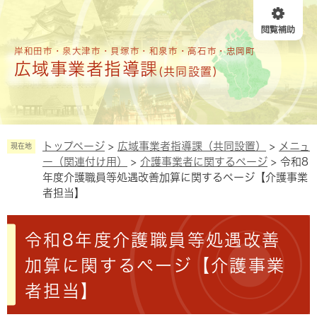
ペ
メニューを飛ばして本文へ
ー
ジ
の
岸和田市・泉大津市・貝塚市・和泉市・高石市・忠岡町
広域事業者指導課
先
(共同設置)
頭
で
す
。
トップページ
>
広域事業者指導課（共同設置）
>
メニュ
現在地
ー（関連付け用）
>
介護事業者に関するページ
>
令和8
年度介護職員等処遇改善加算に関するページ【介護事業
者担当】
本
令和8年度介護職員等処遇改善
文
加算に関するページ【介護事業
者担当】