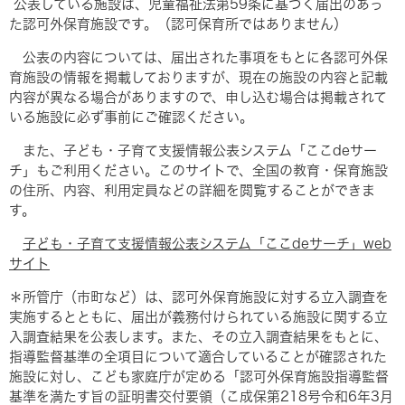
公表している施設は、児童福祉法第59条に基づく届出のあっ
た認可外保育施設です。（認可保育所ではありません）
公表の内容については、届出された事項をもとに各認可外保
育施設の情報を掲載しておりますが、現在の施設の内容と記載
内容が異なる場合がありますので、申し込む場合は掲載されて
いる施設に必ず事前にご確認ください。
また、子ども・子育て支援情報公表システム「ここdeサー
チ」もご利用ください。このサイトで、全国の教育・保育施設
の住所、内容、利用定員などの詳細を閲覧することができま
す。
子ども・子育て支援情報公表システム「ここdeサーチ」web
サイト
＊所管庁（市町など）は、認可外保育施設に対する立入調査を
実施するとともに、届出が義務付けられている施設に関する立
入調査結果を公表します。また、その立入調査結果をもとに、
指導監督基準の全項目について適合していることが確認された
施設に対し、こども家庭庁が定める「認可外保育施設指導監督
基準を満たす旨の証明書交付要領（こ成保第218号令和6年3月