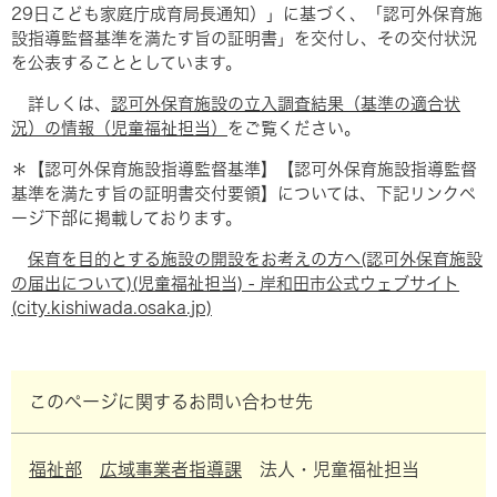
29日こども家庭庁成育局長通知）」に基づく、「認可外保育施
設指導監督基準を満たす旨の証明書」を交付し、その交付状況
を公表することとしています。
詳しくは、
認可外保育施設の立入調査結果（基準の適合状
況）の情報（児童福祉担当）
をご覧ください。
＊【認可外保育施設指導監督基準】【認可外保育施設指導監督
基準を満たす旨の証明書交付要領】については、下記リンクペ
ージ下部に掲載しております。
保育を目的とする施設の開設をお考えの方へ(認可外保育施設
の届出について)(児童福祉担当) - 岸和田市公式ウェブサイト
(city.kishiwada.osaka.jp)
このページに関するお問い合わせ先
福祉部
広域事業者指導課
法人・児童福祉担当