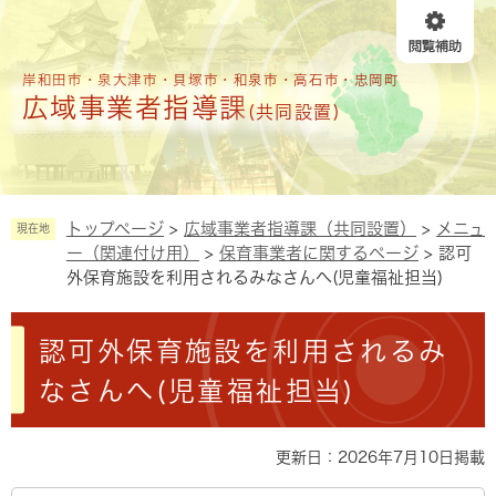
ペ
メニューを飛ばして本文へ
ー
ジ
の
岸和田市・泉大津市・貝塚市・和泉市・高石市・忠岡町
広域事業者指導課
先
(共同設置)
頭
で
す
。
トップページ
>
広域事業者指導課（共同設置）
>
メニュ
現在地
ー（関連付け用）
>
保育事業者に関するページ
>
認可
外保育施設を利用されるみなさんへ(児童福祉担当)
本
認可外保育施設を利用されるみ
文
なさんへ(児童福祉担当)
更新日：2026年7月10日掲載