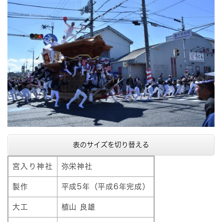
表のサイズを切り替える
宮入り神社
弥栄神社
製作
平成5年（平成6年完成）
大工
植山 良雄