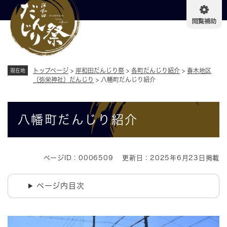
ペ
メニューを飛ばして本文へ
ー
ジ
の
先
頭
で
トップページ
>
岸和田だんじり祭
>
各町だんじり紹介
>
春木地区
現在地
す
（弥栄神社）だんじり
>
八幡町だんじり紹介
。
本
八幡町だんじり紹介
文
ページID：0006509
更新日：2025年6月23日掲載
ページ内目次