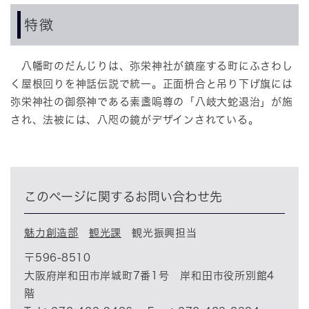
特徴
八幡町のだんじりは、弥栄神社が鎮座する町にふさわし
く屋根回りを神話伝説で統一。正面枡合と吊り下げ旗には
弥栄神社の御祭神である素盞嗚尊の「八岐大蛇退治」が施
され、法被には、八咫の鏡がデザインされている。
このページに関するお問い合わせ先
魅力創造部
観光課
観光振興担当
〒596-8510
大阪府岸和田市岸城町7番1号 岸和田市役所別館4
階