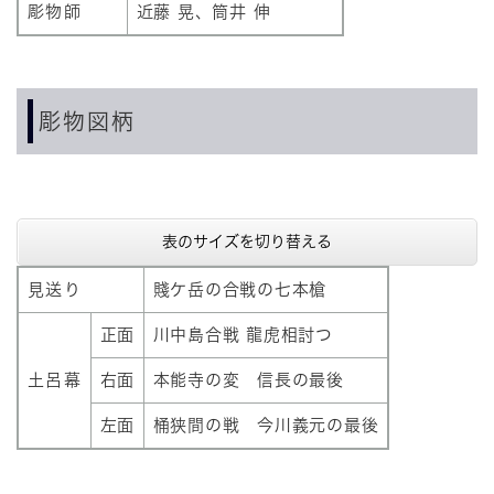
彫物師
近藤 晃、筒井 伸
彫物図柄
表のサイズを切り替える
見送り
賤ケ岳の合戦の七本槍
正面
川中島合戦 龍虎相討つ
土呂幕
右面
本能寺の変 信長の最後
左面
桶狭間の戦 今川義元の最後