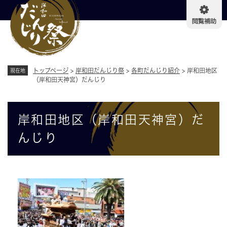
ペ
メニューを飛ばして本文へ
ー
ジ
の
先
頭
で
トップページ
>
岸和田だんじり祭
>
各町だんじり紹介
>
岸和田地区
現在地
す
（岸和田天神宮）だんじり
。
本
岸和田地区（岸和田天神宮）だ
文
んじり