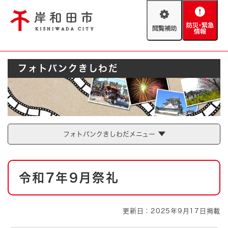
ペ
メニューを飛ばして本文へ
ー
閲
防
ジ
覧
災
の
補
・
先
助
緊
頭
Foreign language
フォトバンクきしわだ
急
で
防災・緊急情報
救急・消防
情
す
報
。
やさしい日本語
ハザードマップ
AED設置箇所
文字サイズ
拡大
標準
フォトバンクきしわだメニュー
とじる
背景色変更
白
黒
青
本
令和7年9月祭礼
文
とじる
更新日：2025年9月17日掲載