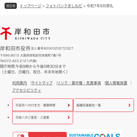
トップページ
>
フォトバンクきしわだ
>
令和7年9月祭礼
現在地
岸和田市役所
法人番号6000020272027
〒596-8510 大阪府岸和田市岸城町7番1号
Tel:072-423-2121(代表)
開庁時間:午前9時から午後5時30分まで
（土曜日、日曜日、祝日、年末年始除く）
利用案内
サイトマップ
リンク・著作権・免責事項
個人情報保護
アクセシビリティ
市役所への行き方・業務時間
組織別連絡先一覧
市政へのご意見・ご提案