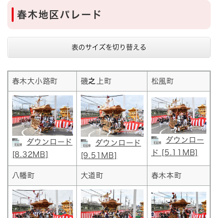
春木地区パレード
表のサイズを切り替える
春木大小路町
磯
之
上町
松風町
ダウンロー
ダウンロード
ダウンロード
ド [5.11MB]
[8.32MB]
[9.51MB]
八幡町
大道町
春木本町