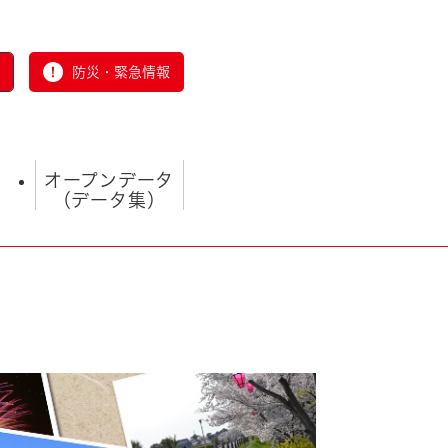
防災・緊急情報
オープンデータ
（データ集）
とじる