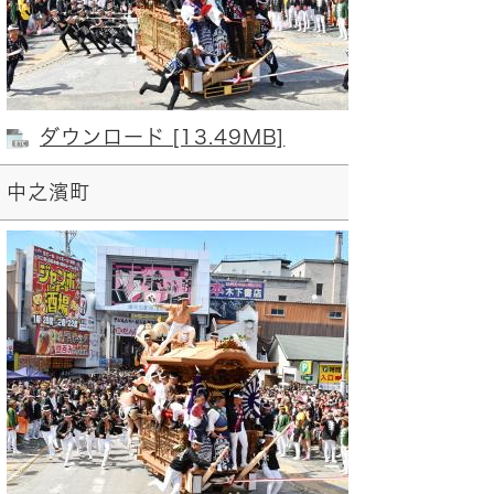
ダウンロード [13.49MB]
中之濱町
五