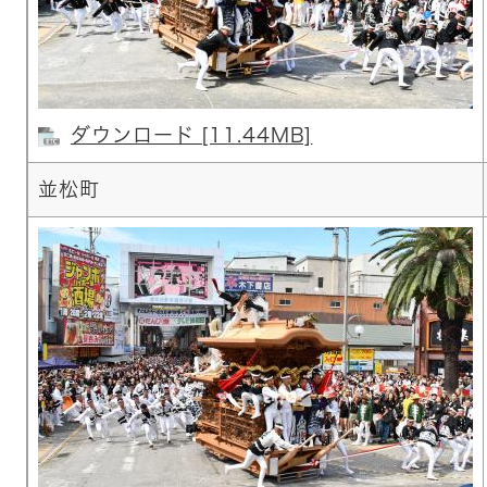
ダウンロード [11.44MB]
並松町