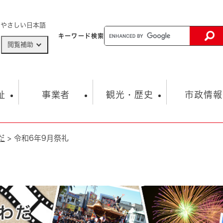
メニューを飛ばして本文へ
やさしい日本語
キーワード
検索
閲覧補助
ザードマップ
AED設置箇所
祉
事業者
観光・歴史
市政情報
だ
>
令和6年9月祭礼
健康・生活
子育て
市の概要
入札・契約情報
観光スポット
生涯学習・スポーツ
オープンデータ
総合計画
まちづくり・協働
行財政
産業振興
動画情報
人権・平和
税金
とじる
とじる
市政
環境
職員採用情報
福祉・介護
とじる
市役所・施設の案内
わだ