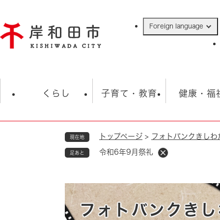
ペ
ー
Foreign language
ジ
の
先
頭
で
防災・緊急情報
救急・消防
ハ
す
くらし
子育て・教育
健康・福
。
トップページ
>
フォトバンクきしわ
現在地
相談
学校
住民票・戸籍
観光
福祉・
令和6年9月祭礼
足あと
税金
保険・年金
歴史
ごみ・衛生・動物
救急・消防
防災・防犯
上水道・下水道
フォトバンクきし