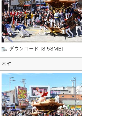
ダウンロード [8.58MB]
本町
沼