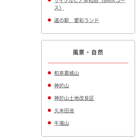
サイクルピア岸和田（BMXコー
ス）
道の駅 愛彩ランド
風景・自然
和泉葛城山
神於山
神於山土地改良区
久米田池
牛滝山