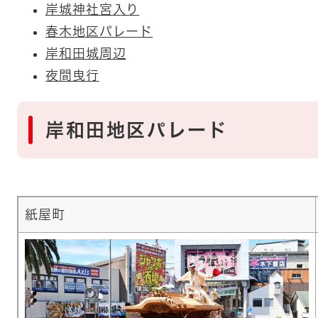
岸城神社宮入り
春木地区パレード
岸和田城周辺
夜間曳行
岸和田地区パレード
紙屋町