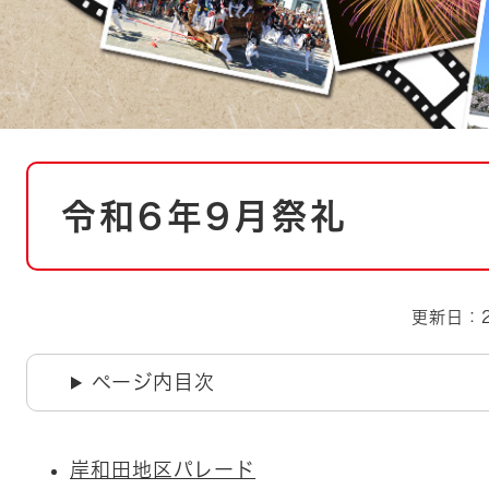
とじる
とじる
・ボラン
本
令和6年9月祭礼
文
更新日：2
ページ内目次
岸和田地区パレード