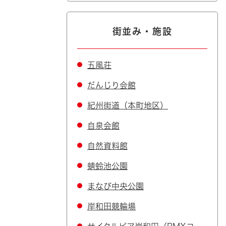
街並み・施設
五風荘
だんじり会館
紀州街道（本町地区）
自泉会館
自然資料館
蜻蛉池公園
まなび中央公園
岸和田競輪場