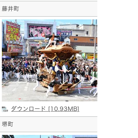
藤井町
南
ダウンロード [10.93MB]
堺町
上