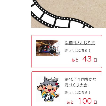
自然・環境・公園
住宅
引っ越し
おくやみ
男女共同参画
地域コミュニティ
ティア・協働
道路・河川・交通
まちづくり
岸和田だんじり祭
詳しくはこちら！
文化
国際交流
43
あと
日
とじる
第45回全国豊かな
海づくり大会
詳しくはこちら！
100
あと
日