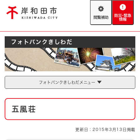
ペ
メニューを飛ばして本文へ
ー
閲
防
ジ
覧
災
の
補
・
先
助
緊
頭
Foreign language
フォトバンクきしわだ
急
で
防災・緊急情報
救急・消防
情
す
報
。
やさしい日本語
ハザードマップ
AED設置箇所
文字サイズ
拡大
標準
フォトバンクきしわだメニュー
とじる
背景色変更
白
黒
青
本
五風荘
文
とじる
更新日：2015年3月13日掲載