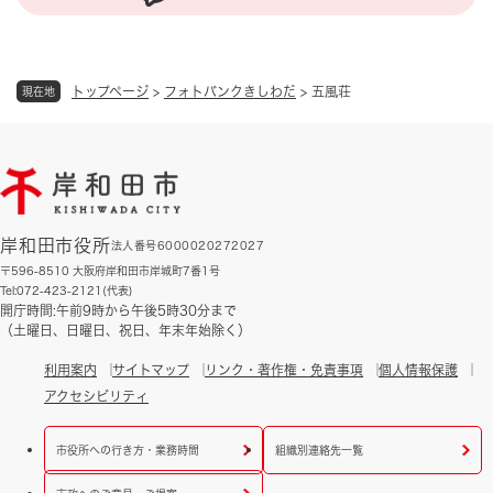
トップページ
>
フォトバンクきしわだ
>
五風荘
現在地
岸和田市役所
法人番号6000020272027
〒596-8510 大阪府岸和田市岸城町7番1号
Tel:072-423-2121(代表)
開庁時間:午前9時から午後5時30分まで
（土曜日、日曜日、祝日、年末年始除く）
利用案内
サイトマップ
リンク・著作権・免責事項
個人情報保護
アクセシビリティ
市役所への行き方・業務時間
組織別連絡先一覧