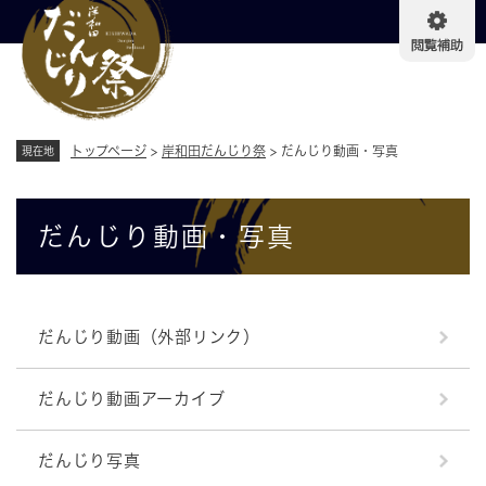
ペ
メニューを飛ばして本文へ
ー
ジ
の
先
頭
で
トップページ
>
岸和田だんじり祭
>
だんじり動画・写真
現在地
す
。
本
だんじり動画・写真
文
だんじり動画（外部リンク）
だんじり動画アーカイブ
だんじり写真