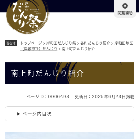
ペ
メニューを飛ばして本文へ
ー
ジ
の
先
頭
で
トップページ
>
岸和田だんじり祭
>
各町だんじり紹介
>
岸和田地区
現在地
す
（岸城神社）だんじり
>
南上町だんじり紹介
。
本
南上町だんじり紹介
文
ページID：0006493
更新日：2025年6月23日掲載
ページ内目次