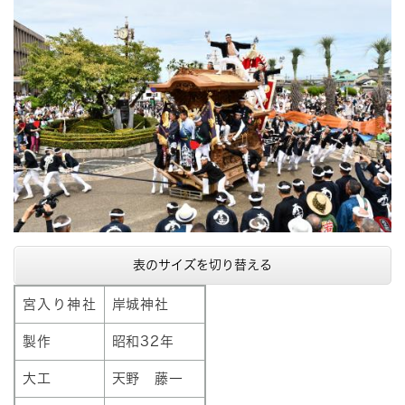
表のサイズを切り替える
宮入り神社
岸城神社
製作
昭和32年
大工
天野 藤一