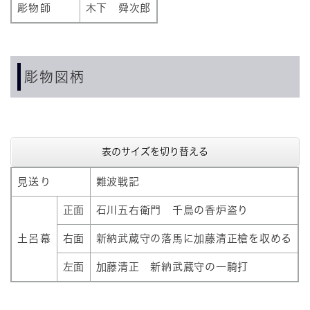
彫物師
木下 舜次郎
彫物図柄
表のサイズを切り替える
見送り
難波戦記
正面
石川五右衛門 千鳥の香炉盗り
土呂幕
右面
新納武蔵守の落馬に加藤清正槍を収める
左面
加藤清正 新納武蔵守の一騎打