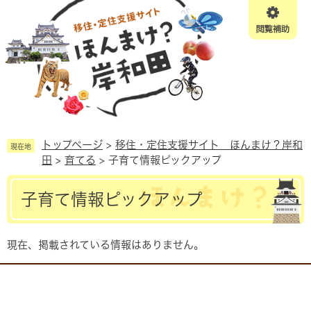
ペ
メニューを飛ばして本文へ
ー
ジ
の
先
頭
で
す。
トップページ
>
移住・定住支援サイト ほんまけ？岸和
現在地
田
>
育てる
>
子育て情報ピックアップ
本
子育て情報ピックアップ
文
現在、掲載されている情報はありません。