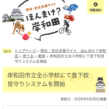
ペ
メニューを飛ばして本文へ
ー
ジ
の
先
頭
で
す。
トップページ
>
移住・定住支援サイト ほんまけ？岸和
現在地
田
>
育てる
>
教育
>
岸和田市立全小学校にて登下校見
守りシステムを開始
本
岸和田市立全小学校にて登下校
文
見守りシステムを開始
更新日：2026年5月29日掲載