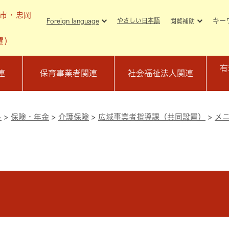
メニューを飛ばして本文へ
市・忠岡
キー
やさしい日本語
Foreign language
閲覧補助
置)
有
連
保育事業者関連
社会福祉法人関連
し
>
保険・年金
>
介護保険
>
広域事業者指導課（共同設置）
>
メ