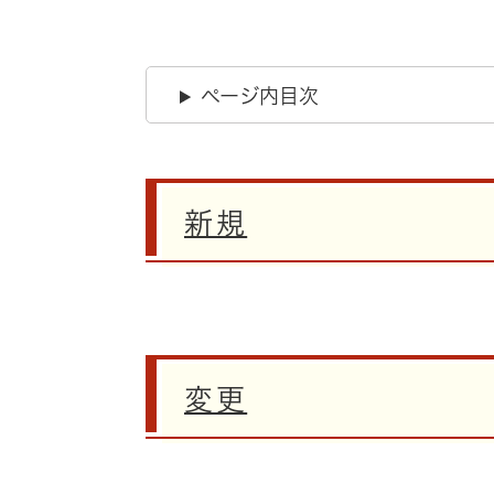
ページ内目次
新規
変更