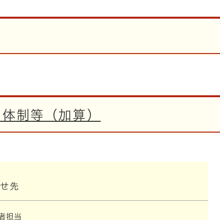
る体制等（加算）
わせ先
者担当