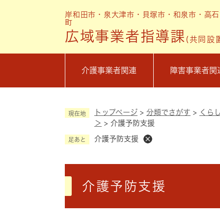
ペ
岸和田市・泉大津市・貝塚市・和泉市・高石
ー
町
ジ
広域事業者指導課
(共同設
の
先
頭
介護事業者関連
障害事業者関
で
す
。
トップページ
>
分類でさがす
>
くら
現在地
＞
>
介護予防支援
介護予防支援
足あと
本
文
介護予防支援