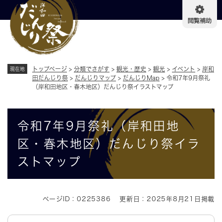
ペ
メニューを飛ばして本文へ
ー
ジ
の
先
頭
で
トップページ
>
分類でさがす
>
観光・歴史
>
観光
>
イベント
>
岸和
現在地
す
田だんじり祭
>
だんじりマップ
>
だんじりMap
>
令和7年9月祭礼
（岸和田地区・春木地区）だんじり祭イラストマップ
。
本
令和7年9月祭礼（岸和田地
文
区・春木地区）だんじり祭イラ
ストマップ
ページID：0225386
更新日：2025年8月21日掲載